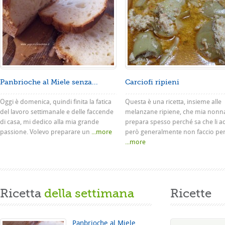
Panbrioche al Miele senza...
Carciofi ripieni
Oggi è domenica, quindi finita la fatica
Questa è una ricetta, insieme alle
del lavoro settimanale e delle faccende
melanzane ripiene, che mia nonn
di casa, mi dedico alla mia grande
prepara spesso perché sa che li a
passione. Volevo preparare un
...more
però generalmente non faccio pe
...more
Ricetta
della settimana
Ricette
Panbrioche al Miele