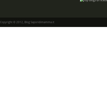
Copyright © 2012, Blog Saporidimamma.it