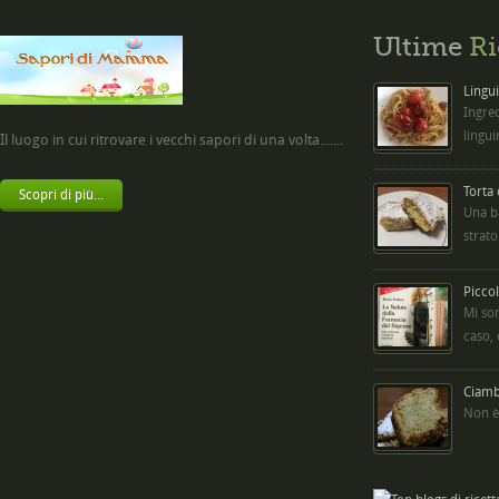
Ultime
Ri
Lingui
Ingred
lingui
Il luogo in cui ritrovare i vecchi sapori di una volta.......
Torta
Scopri di più...
Una b
strato
Picco
Mi so
caso,
Ciambe
Non è 