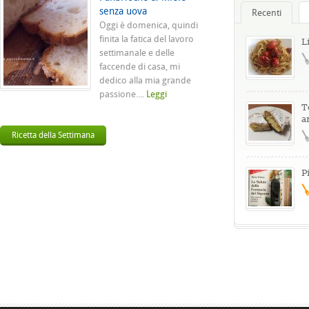
senza uova
Recenti
Oggi è domenica, quindi
finita la fatica del lavoro
L
settimanale e delle
faccende di casa, mi
dedico alla mia grande
passione....
Leggi
T
a
Ricetta della Settimana
P