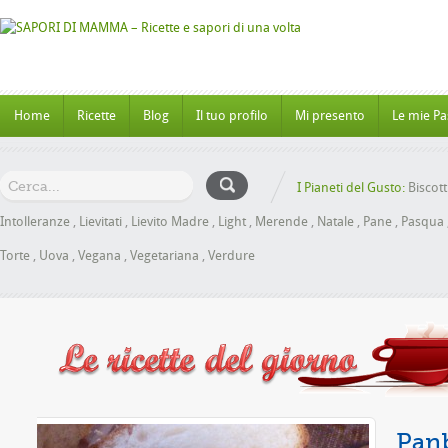
Home
Ricette
Blog
Il tuo profilo
Mi presento
Le mie Pa
I Pianeti del Gusto:
Biscott
Intolleranze
,
Lievitati
,
Lievito Madre
,
Light
,
Merende
,
Natale
,
Pane
,
Pasqua
Torte
,
Uova
,
Vegana
,
Vegetariana
,
Verdure
iele senza