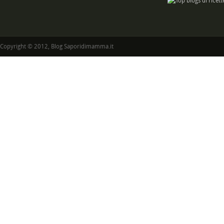
Copyright © 2012, Blog Saporidimamma.it