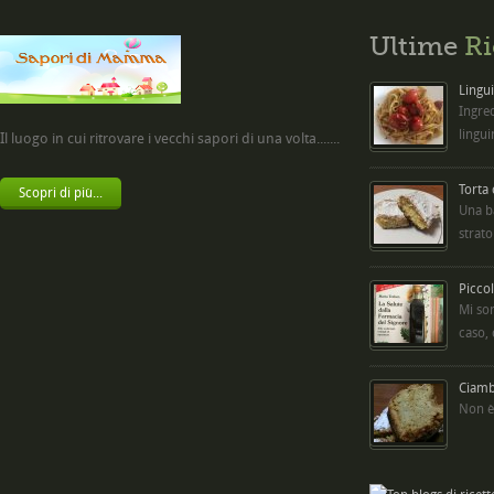
Ultime
Ri
Lingui
Ingred
lingui
Il luogo in cui ritrovare i vecchi sapori di una volta.......
Torta
Scopri di più...
Una b
strato
Picco
Mi so
caso,
Ciambe
Non è 