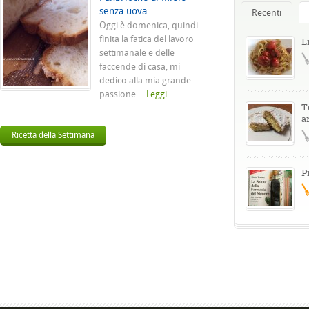
senza uova
Recenti
Oggi è domenica, quindi
finita la fatica del lavoro
L
settimanale e delle
faccende di casa, mi
dedico alla mia grande
passione....
Leggi
T
a
Ricetta della Settimana
P