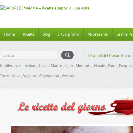
Home
Ricette
Blog
Il tuo profilo
Mi presento
Le mie Pa
I Pianeti del Gusto:
Biscott
Intolleranze
,
Lievitati
,
Lievito Madre
,
Light
,
Merende
,
Natale
,
Pane
,
Pasqua
Torte
,
Uova
,
Vegana
,
Vegetariana
,
Verdure
ioche al Miele senza