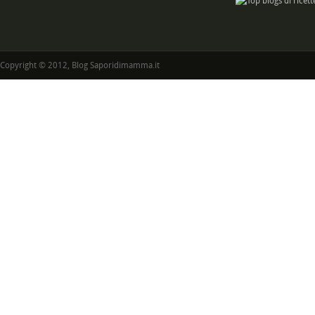
Copyright © 2012, Blog Saporidimamma.it