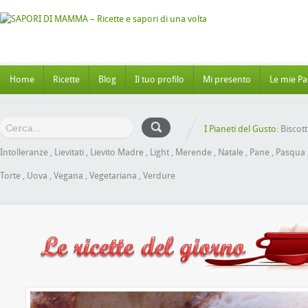
Home
Ricette
Blog
Il tuo profilo
Mi presento
Le mie Pa
I Pianeti del Gusto:
Biscott
Intolleranze
,
Lievitati
,
Lievito Madre
,
Light
,
Merende
,
Natale
,
Pane
,
Pasqua
Torte
,
Uova
,
Vegana
,
Vegetariana
,
Verdure
Panbrioch