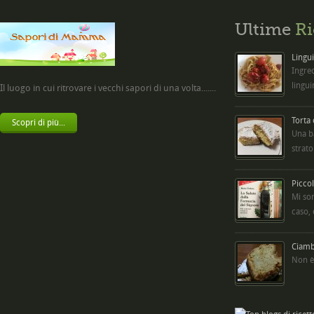
Ultime
Ri
Lingui
Ingred
lingui
Il luogo in cui ritrovare i vecchi sapori di una volta.......
Torta
Scopri di più...
Una b
strato
Picco
Mi so
caso,
Ciambe
Non è 