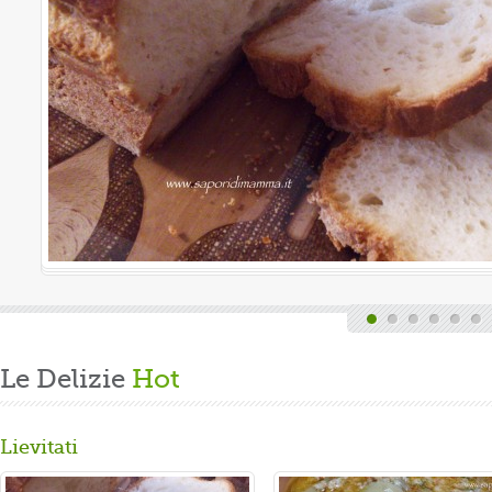
uova
Oggi è domenica, qui
e delle faccende di 
Volevo preparare un 
Gusta...
Le Delizie
Hot
Lievitati