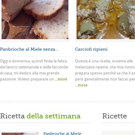
Panbrioche al Miele senza...
Carciofi ripieni
Oggi è domenica, quindi finita la fatica
Questa è una ricetta, insieme alle
del lavoro settimanale e delle faccende
melanzane ripiene, che mia nonn
di casa, mi dedico alla mia grande
prepara spesso perché sa che li a
passione. Volevo preparare un
...more
però generalmente non faccio pe
...more
Ricetta
della settimana
Ricette
Panbrioche al Miele