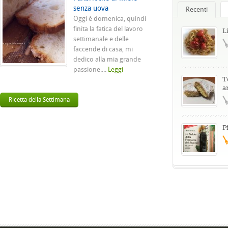
senza uova
Recenti
Oggi è domenica, quindi
finita la fatica del lavoro
L
settimanale e delle
faccende di casa, mi
dedico alla mia grande
passione....
Leggi
T
a
Ricetta della Settimana
P