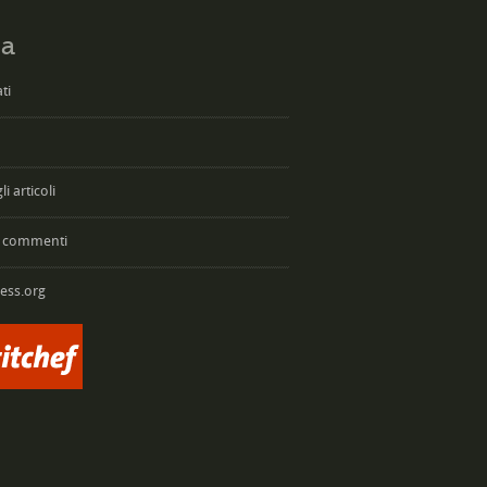
a
ti
i articoli
 commenti
ess.org