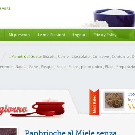
o
Mi presento
Le mie Passioni
Logout
Privacy Policy
I Pianeti del Gusto:
Biscotti
,
Carne
,
Cioccolato
,
Conserve
,
Contorno
,
Do
erende
,
Natale
,
Pane
,
Pasqua
,
Pasta
,
Pesce
,
piatto unico
,
Pizza
,
Preparazio
Tro
Ingr
Pizza con 