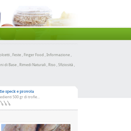
lcetti
,
Feste
,
Finger Food
,
Informazione
,
ni di Base
,
Rimedi Naturali
,
Riso
,
Sfiziosità
,
fie speck e provola
edienti 500 gr di trofie...
la scarola