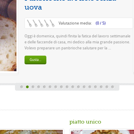
V
Questa è una pizza f
pasta 500 g di farina r
birra o 150 gr. di ...
Gusta...
piatto unico