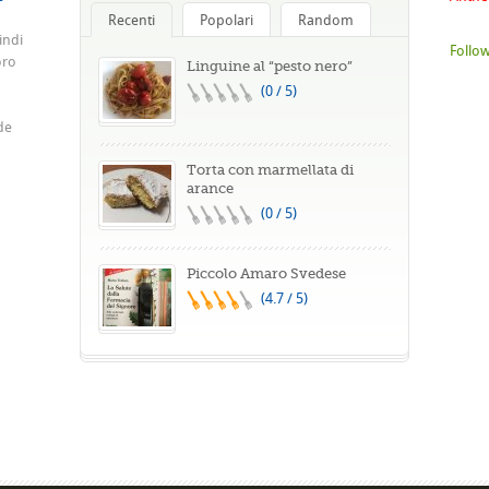
Recenti
Popolari
Random
indi
Follow
oro
Linguine al “pesto nero”
(0 / 5)
de
Torta con marmellata di
arance
(0 / 5)
Piccolo Amaro Svedese
(4.7 / 5)