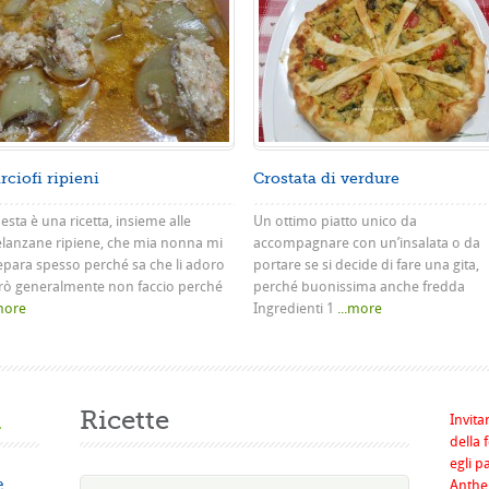
rciofi ripieni
Crostata di verdure
sta è una ricetta, insieme alle
Un ottimo piatto unico da
lanzane ripiene, che mia nonna mi
accompagnare con un’insalata o da
epara spesso perché sa che li adoro
portare se si decide di fare una gita,
rò generalmente non faccio perché
perché buonissima anche fredda
.more
Ingredienti 1
...more
a
Ricette
Invita
della 
egli p
e
Anthel