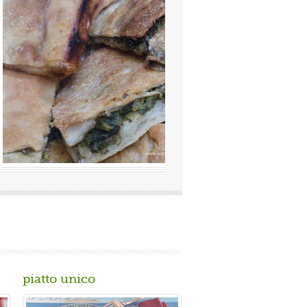
alutazione media:
(0 / 5)
amosissima a Napoli Ingredienti Per la
imacinata a pietra 0 10 g di lievito di
piatto unico