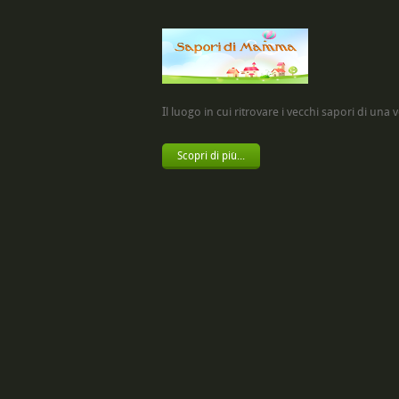
Il luogo in cui ritrovare i vecchi sapori di una vol
Scopri di più...