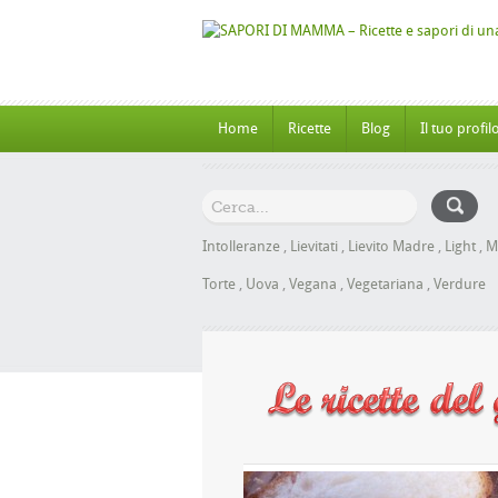
Home
Ricette
Blog
Il tuo profil
Intolleranze
,
Lievitati
,
Lievito Madre
,
Light
,
M
Torte
,
Uova
,
Vegana
,
Vegetariana
,
Verdure
al Miele senza