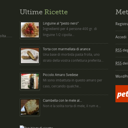
Ultime
Ricette
Met
Linguine al “pesto nero”
Registra
Ingredienti per 4 persone 400 gr. di
linguine 1/2 cipolla...
ta.......
Accedi
Torta con marmellata di arance
RSS
degl
Una base di morbida pasta frolla, uno
strato della vostra confettura preferita...
RSS
dei
Piccolo Amaro Svedese
WordPr
Mi sono imbattuta in questo amaro per
caso, cercando qualche...
Ciambella con le mele al...
Non è la solita torta di mele, il rum e...