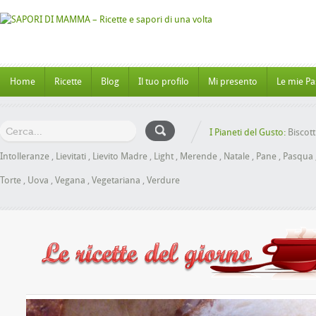
Home
Ricette
Blog
Il tuo profilo
Mi presento
Le mie Pa
I Pianeti del Gusto:
Biscott
Intolleranze
,
Lievitati
,
Lievito Madre
,
Light
,
Merende
,
Natale
,
Pane
,
Pasqua
Torte
,
Uova
,
Vegana
,
Vegetariana
,
Verdure
Panbrioche al Miele senza