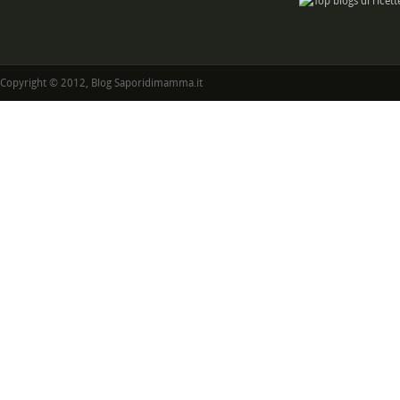
Copyright © 2012, Blog Saporidimamma.it