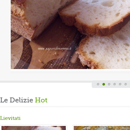
uova
Valutazione media:
(0 / 5)
Oggi è domenica, quindi finita la fatica del lavoro settimanale
e delle faccende di casa, mi dedico alla mia grande passione.
Volevo preparare un panbrioche salutare per la ...
Gusta...
Le Delizie
Hot
Lievitati