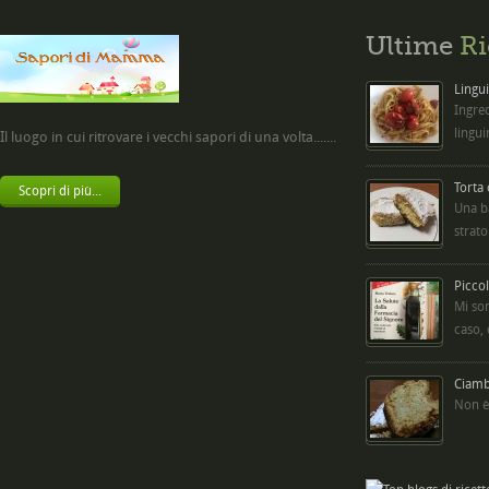
Ultime
Ri
Lingui
Ingred
lingui
Il luogo in cui ritrovare i vecchi sapori di una volta.......
Torta
Scopri di più...
Una b
strato
Picco
Mi so
caso,
Ciambe
Non è 