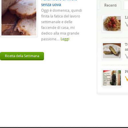
senza uova
Recenti
Oggi è domenica, quindi
finita la fatica del lavoro
L
settimanale e delle
faccende di casa, mi
dedico alla mia grande
passione....
Leggi
T
a
Ricetta della Settimana
P