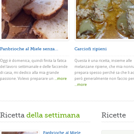
Panbrioche al Miele senza...
Carciofi ripieni
Oggi è domenica, quindi finita la fatica
Questa è una ricetta, insieme alle
del lavoro settimanale e delle faccende
melanzane ripiene, che mia nonn
di casa, mi dedico alla mia grande
prepara spesso perché sa che li a
passione. Volevo preparare un
...more
però generalmente non faccio pe
...more
Ricetta
della settimana
Ricette
Panbrioche al Miele