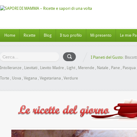
Home
Ricette
Blog
Il tuo profilo
Mi presento
Le mie Pa
I Pianeti del Gusto:
Biscott
Intolleranze
,
Lievitati
,
Lievito Madre
,
Light
,
Merende
,
Natale
,
Pane
,
Pasqua
Torte
,
Uova
,
Vegana
,
Vegetariana
,
Verdure
Panbrioche al Miele senza