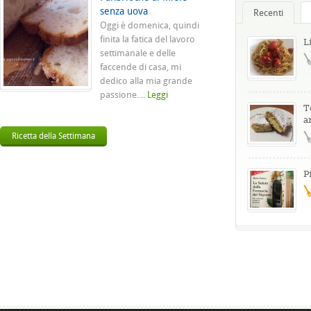
senza uova
Recenti
Oggi è domenica, quindi
finita la fatica del lavoro
L
settimanale e delle
faccende di casa, mi
dedico alla mia grande
passione....
Leggi
T
a
Ricetta della Settimana
P