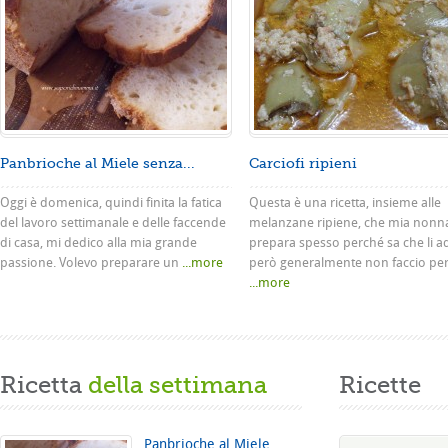
Panbrioche al Miele senza...
Carciofi ripieni
Oggi è domenica, quindi finita la fatica
Questa è una ricetta, insieme alle
del lavoro settimanale e delle faccende
melanzane ripiene, che mia nonn
di casa, mi dedico alla mia grande
prepara spesso perché sa che li a
passione. Volevo preparare un
...more
però generalmente non faccio pe
...more
Ricetta
della settimana
Ricette
Panbrioche al Miele