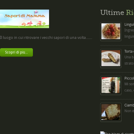
Ultime
Ri
Lingui
Ingred
lingui
Il luogo in cui ritrovare i vecchi sapori di una volta.......
Torta
Scopri di più...
Una b
strato
Picco
Mi so
caso,
Ciambe
Non è 