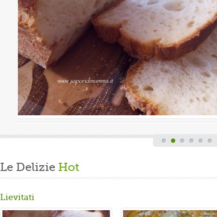
uova
Valutazione media:
(0 / 5)
Oggi è domenica, quindi finita la fatica del lavoro settimanale
e delle faccende di casa, mi dedico alla mia grande passione.
Volevo preparare un panbrioche salutare per la ...
Gusta...
Le Delizie
Hot
Lievitati