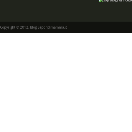
Copyright © 2012, Blog Saporidimamma.it