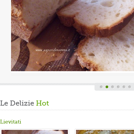
uova
Valutazione media:
(0 / 5)
Oggi è domenica, quindi finita la fatica del lavoro settimanale
e delle faccende di casa, mi dedico alla mia grande passione.
Volevo preparare un panbrioche salutare per la ...
Gusta...
Le Delizie
Hot
Lievitati