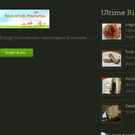
Ultime
Ri
Lingui
Ingred
lingui
Il luogo in cui ritrovare i vecchi sapori di una volta.......
Torta
Scopri di più...
Una b
strato
Picco
Mi so
caso,
Ciambe
Non è 