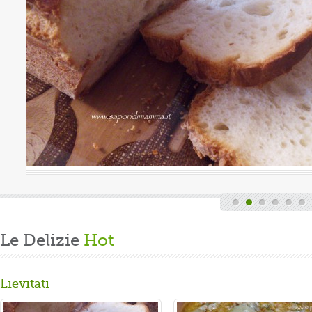
uova
Valutazione media:
(0 / 5)
Oggi è domenica, quindi finita la fatica del lavoro settimanale
e delle faccende di casa, mi dedico alla mia grande passione.
Volevo preparare un panbrioche salutare per la ...
Gusta...
Le Delizie
Hot
Lievitati