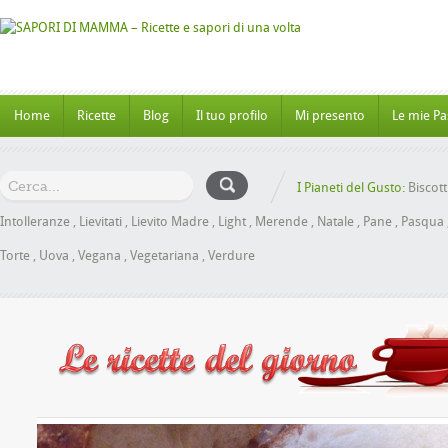
Home
Ricette
Blog
Il tuo profilo
Mi presento
Le mie Pa
I Pianeti del Gusto:
Biscott
Intolleranze
,
Lievitati
,
Lievito Madre
,
Light
,
Merende
,
Natale
,
Pane
,
Pasqua
Torte
,
Uova
,
Vegana
,
Vegetariana
,
Verdure
Panbrioche al Miele senza