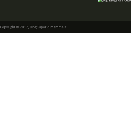
Copyright © 2012, Blog Saporidimamma.it