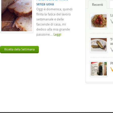
senza uova
Recenti
Oggi è domenica, quindi
finita la fatica del lavoro
L
settimanale e delle
faccende di casa, mi
dedico alla mia grande
passione....
Leggi
T
a
Ricetta della Settimana
P