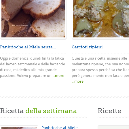
Panbrioche al Miele senza...
Carciofi ripieni
Oggi è domenica, quindi finita la fatica
Questa è una ricetta, insieme alle
del lavoro settimanale e delle faccende
melanzane ripiene, che mia nonn
di casa, mi dedico alla mia grande
prepara spesso perché sa che li a
passione. Volevo preparare un
...more
però generalmente non faccio pe
...more
Ricetta
della settimana
Ricette
Panbrioche al Miele