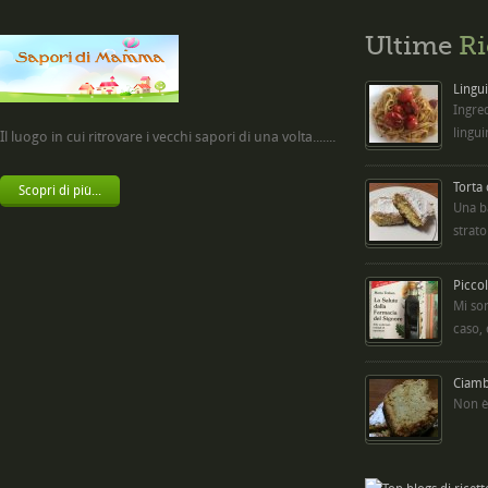
Ultime
Ri
Lingui
Ingred
lingui
Il luogo in cui ritrovare i vecchi sapori di una volta.......
Torta
Scopri di più...
Una b
strato
Picco
Mi so
caso,
Ciambe
Non è 