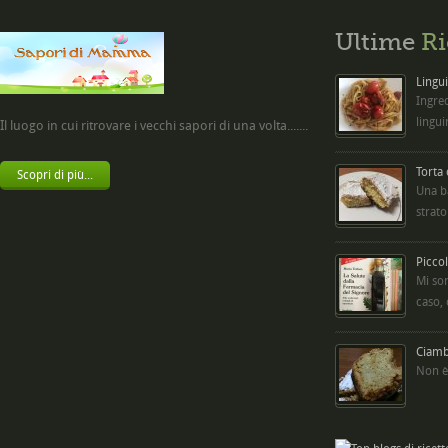
Ultime
Ri
Lingui
Ingred
lingui
Il luogo in cui ritrovare i vecchi sapori di una volta.......
Torta
Scopri di più...
Una b
strato
Picco
Mi so
caso,
Ciambe
Non è 