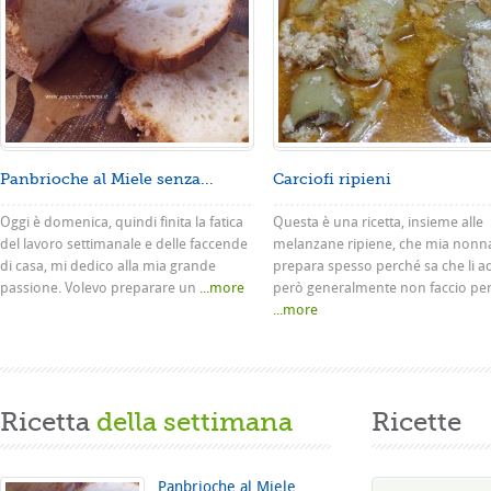
Panbrioche al Miele senza...
Carciofi ripieni
Oggi è domenica, quindi finita la fatica
Questa è una ricetta, insieme alle
del lavoro settimanale e delle faccende
melanzane ripiene, che mia nonn
di casa, mi dedico alla mia grande
prepara spesso perché sa che li a
passione. Volevo preparare un
...more
però generalmente non faccio pe
...more
Ricetta
della settimana
Ricette
Panbrioche al Miele