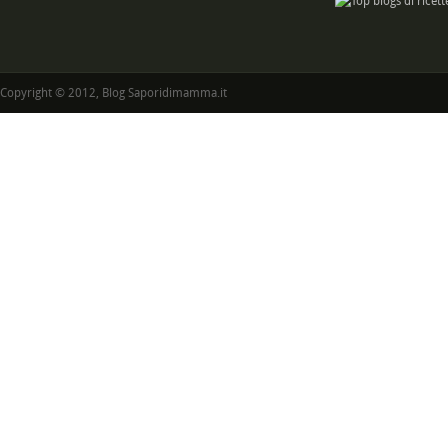
Copyright © 2012, Blog Saporidimamma.it