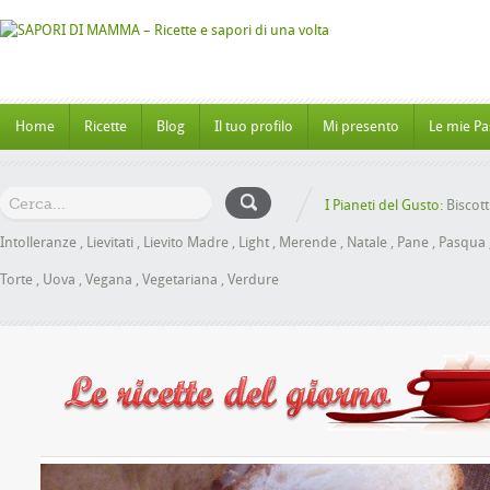
Home
Ricette
Blog
Il tuo profilo
Mi presento
Le mie Pa
I Pianeti del Gusto:
Biscott
Intolleranze
,
Lievitati
,
Lievito Madre
,
Light
,
Merende
,
Natale
,
Pane
,
Pasqua
Torte
,
Uova
,
Vegana
,
Vegetariana
,
Verdure
oche al Miele senza