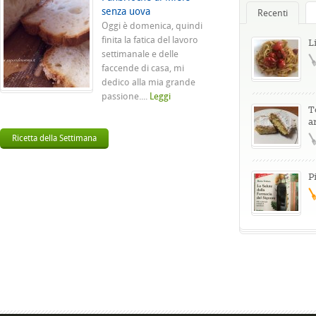
senza uova
Recenti
Oggi è domenica, quindi
finita la fatica del lavoro
L
settimanale e delle
faccende di casa, mi
dedico alla mia grande
passione....
Leggi
T
a
Ricetta della Settimana
P