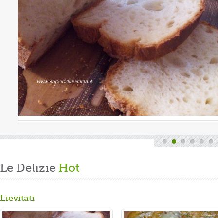
Valutazione media:
(0 / 5)
a, quindi finita la fatica del lavoro settimanale
nde di casa, mi dedico alla mia grande passione.
are un panbrioche salutare per la ...
Le Delizie
Hot
Lievitati