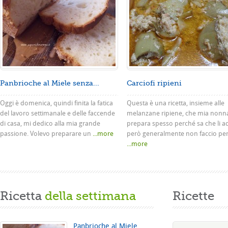
Panbrioche al Miele senza...
Carciofi ripieni
Oggi è domenica, quindi finita la fatica
Questa è una ricetta, insieme alle
del lavoro settimanale e delle faccende
melanzane ripiene, che mia nonn
di casa, mi dedico alla mia grande
prepara spesso perché sa che li a
passione. Volevo preparare un
...more
però generalmente non faccio pe
...more
Ricetta
della settimana
Ricette
Panbrioche al Miele