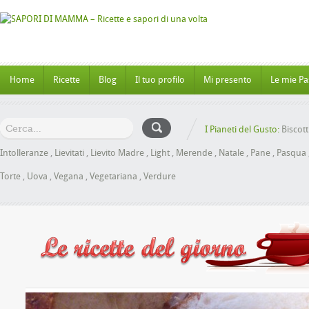
Home
Ricette
Blog
Il tuo profilo
Mi presento
Le mie Pa
I Pianeti del Gusto:
Biscott
Intolleranze
,
Lievitati
,
Lievito Madre
,
Light
,
Merende
,
Natale
,
Pane
,
Pasqua
Torte
,
Uova
,
Vegana
,
Vegetariana
,
Verdure
Panbrioche al Miele senza