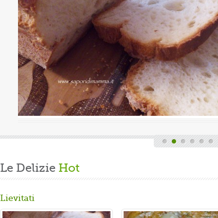
uova
Valutazione media:
(0 / 5)
Oggi è domenica, quindi finita la fatica del lavoro settimanale
e delle faccende di casa, mi dedico alla mia grande passione.
Volevo preparare un panbrioche salutare per la ...
Gusta...
Le Delizie
Hot
Lievitati