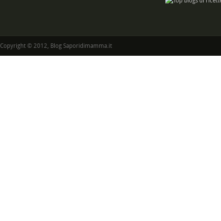
Copyright © 2012, Blog Saporidimamma.it