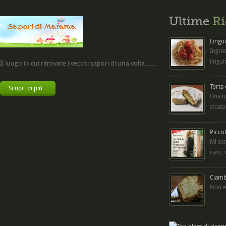
Ultime
Ri
Lingui
Ingred
lingui
Il luogo in cui ritrovare i vecchi sapori di una volta.......
Torta
Scopri di più...
Una b
strato
Picco
Mi so
caso,
Ciambe
Non è 