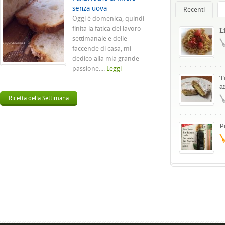
senza uova
Recenti
Oggi è domenica, quindi
finita la fatica del lavoro
L
settimanale e delle
faccende di casa, mi
dedico alla mia grande
passione....
Leggi
T
a
Ricetta della Settimana
P