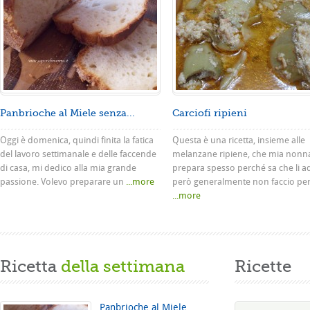
Panbrioche al Miele senza...
Carciofi ripieni
Oggi è domenica, quindi finita la fatica
Questa è una ricetta, insieme alle
del lavoro settimanale e delle faccende
melanzane ripiene, che mia nonn
di casa, mi dedico alla mia grande
prepara spesso perché sa che li a
passione. Volevo preparare un
...more
però generalmente non faccio pe
...more
Ricetta
della settimana
Ricette
Panbrioche al Miele