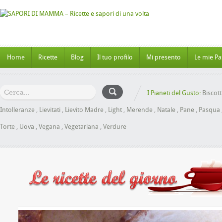
Home
Ricette
Blog
Il tuo profilo
Mi presento
Le mie Pa
I Pianeti del Gusto:
Biscott
Intolleranze
,
Lievitati
,
Lievito Madre
,
Light
,
Merende
,
Natale
,
Pane
,
Pasqua
Torte
,
Uova
,
Vegana
,
Vegetariana
,
Verdure
Panbrioche al Miele senza