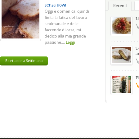
senza uova
Recenti
Oggi è domenica, quindi
finita la fatica del lavoro
L
settimanale e delle
faccende di casa, mi
dedico alla mia grande
passione....
Leggi
T
a
Ricetta della Settimana
P