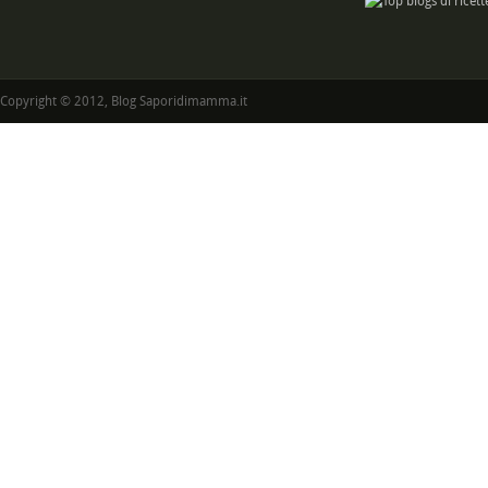
Copyright © 2012, Blog Saporidimamma.it