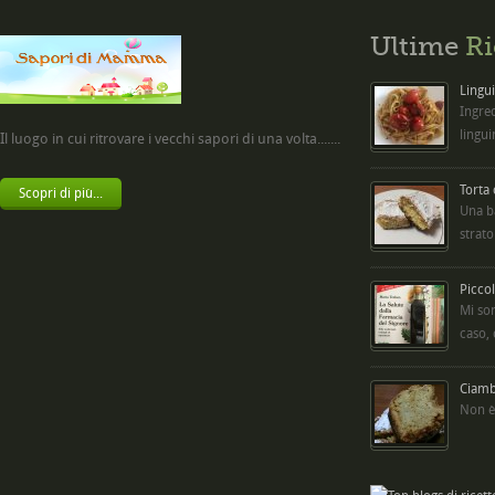
Ultime
Ri
Lingui
Ingred
lingui
Il luogo in cui ritrovare i vecchi sapori di una volta.......
Torta
Scopri di più...
Una b
strato
Picco
Mi so
caso,
Ciambe
Non è 