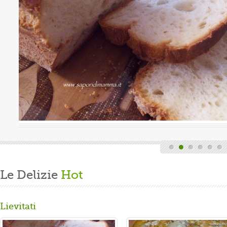
uova
Valutazione media:
(0 / 5)
Oggi è domenica, quindi finita la fatica del lavoro settimanale
e delle faccende di casa, mi dedico alla mia grande passione.
Volevo preparare un panbrioche salutare per la ...
Gusta...
Le Delizie
Hot
Lievitati