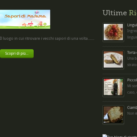
Ultime
Ri
Lingui
Ingred
lingui
Il luogo in cui ritrovare i vecchi sapori di una volta.......
Torta
Scopri di più...
Una b
strato
Picco
Mi so
caso,
Ciambe
Non è 