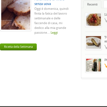
senza uova
Recenti
Oggi è domenica, quindi
finita la fatica del lavoro
L
settimanale e delle
faccende di casa, mi
dedico alla mia grande
passione....
Leggi
T
a
Ricetta della Settimana
P