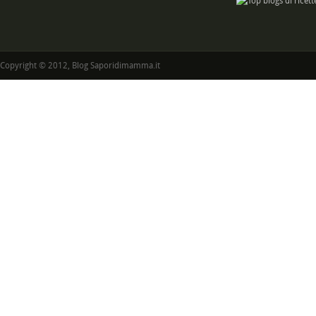
Copyright © 2012, Blog Saporidimamma.it