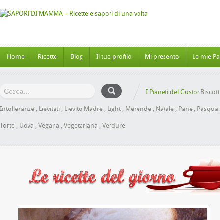
Home
Ricette
Blog
Il tuo profilo
Mi presento
Le mie Pa
I Pianeti del Gusto:
Biscott
Intolleranze
,
Lievitati
,
Lievito Madre
,
Light
,
Merende
,
Natale
,
Pane
,
Pasqua
Torte
,
Uova
,
Vegana
,
Vegetariana
,
Verdure
he al Miele senza