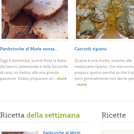
Panbrioche al Miele senza...
Carciofi ripieni
Oggi è domenica, quindi finita la fatica
Questa è una ricetta, insieme alle
del lavoro settimanale e delle faccende
melanzane ripiene, che mia nonn
di casa, mi dedico alla mia grande
prepara spesso perché sa che li a
passione. Volevo preparare un
...more
però generalmente non faccio pe
...more
Ricetta
della settimana
Ricette
Panbrioche al Miele