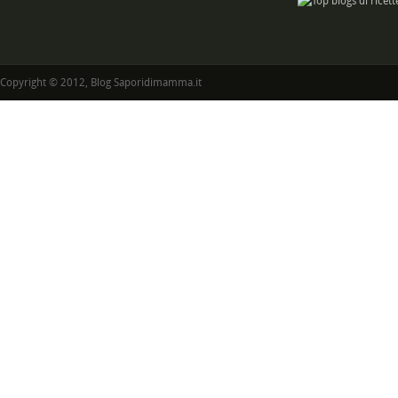
Copyright © 2012, Blog Saporidimamma.it