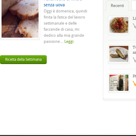
senza uova
Recenti
Oggi è domenica, quindi
finita la fatica del lavoro
L
settimanale e delle
faccende di casa, mi
dedico alla mia grande
passione....
Leggi
T
a
Ricetta della Settimana
P