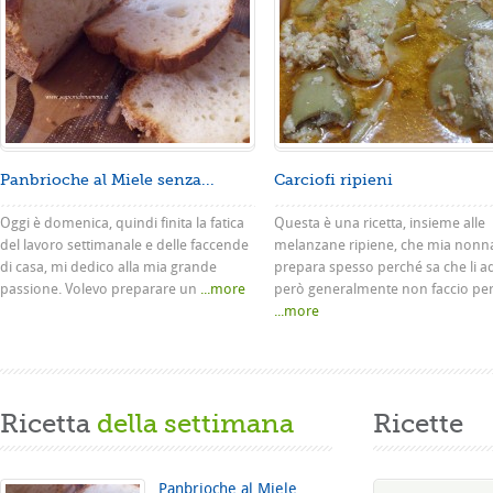
Panbrioche al Miele senza...
Carciofi ripieni
Oggi è domenica, quindi finita la fatica
Questa è una ricetta, insieme alle
del lavoro settimanale e delle faccende
melanzane ripiene, che mia nonn
di casa, mi dedico alla mia grande
prepara spesso perché sa che li a
passione. Volevo preparare un
...more
però generalmente non faccio pe
...more
Ricetta
della settimana
Ricette
Panbrioche al Miele