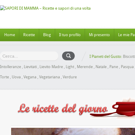
Home
Ricette
Blog
Il tuo profilo
Mi presento
Le mie Pa
I Pianeti del Gusto:
Biscott
Intolleranze
,
Lievitati
,
Lievito Madre
,
Light
,
Merende
,
Natale
,
Pane
,
Pasqua
Torte
,
Uova
,
Vegana
,
Vegetariana
,
Verdure
 al Miele senza