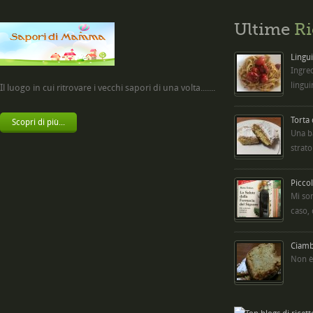
Ultime
Ri
Lingui
Ingred
lingui
Il luogo in cui ritrovare i vecchi sapori di una volta.......
Torta
Scopri di più...
Una b
strato
Picco
Mi so
caso,
Ciambe
Non è 