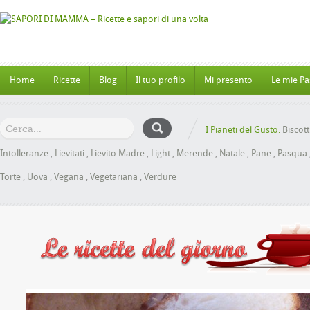
Home
Ricette
Blog
Il tuo profilo
Mi presento
Le mie Pa
I Pianeti del Gusto:
Biscott
Intolleranze
,
Lievitati
,
Lievito Madre
,
Light
,
Merende
,
Natale
,
Pane
,
Pasqua
Torte
,
Uova
,
Vegana
,
Vegetariana
,
Verdure
ioche al Miele senza