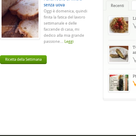
senza uova
Recenti
Oggi è domenica, quindi
finita la fatica del lavoro
L
settimanale e delle
faccende di casa, mi
dedico alla mia grande
passione....
Leggi
T
a
Ricetta della Settimana
P