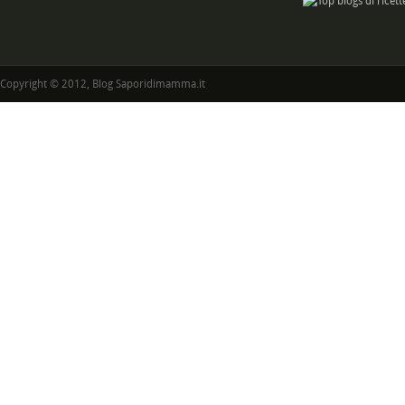
Copyright © 2012, Blog Saporidimamma.it