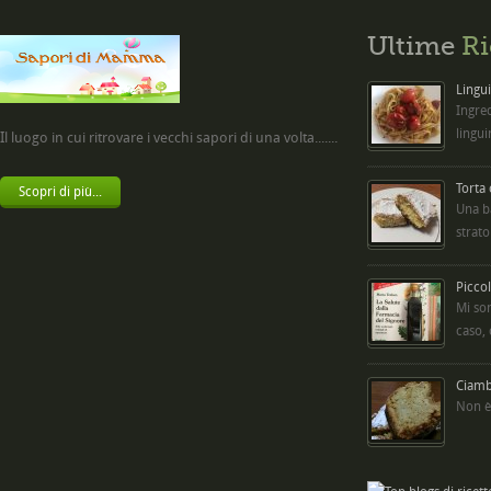
Ultime
Ri
Lingui
Ingred
lingui
Il luogo in cui ritrovare i vecchi sapori di una volta.......
Torta
Scopri di più...
Una b
strato
Picco
Mi so
caso,
Ciambe
Non è 