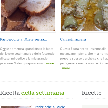
Panbrioche al Miele senza...
Carciofi ripieni
Oggi è domenica, quindi finita la fatica
Questa è una ricetta, insieme alle
del lavoro settimanale e delle faccende
melanzane ripiene, che mia nonn
di casa, mi dedico alla mia grande
prepara spesso perché sa che li a
passione. Volevo preparare un
...more
però generalmente non faccio pe
...more
Ricetta
della settimana
Ricette
Panbrioche al Miele