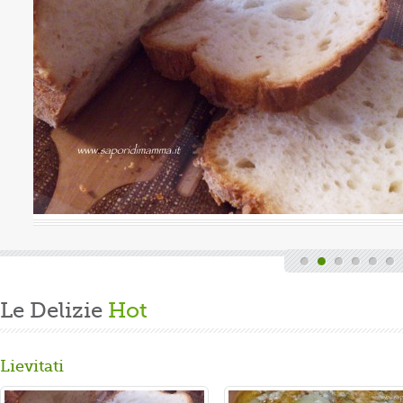
Valutazione media:
(0 / 5)
nica, quindi finita la fatica del lavoro settimanale
cende di casa, mi dedico alla mia grande passione.
arare un panbrioche salutare per la ...
Le Delizie
Hot
Lievitati