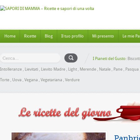
Home
Ricette
Blog
Il tuo profilo
Mi presento
Le mie Pa
I Pianeti del Gusto:
Biscott
Intolleranze
,
Lievitati
,
Lievito Madre
,
Light
,
Merende
,
Natale
,
Pane
,
Pasqua
Torte
,
Uova
,
Vegana
,
Vegetariana
,
Verdure
le senza