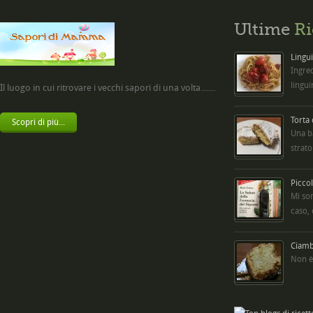
Ultime
Ri
Lingui
Ingred
lingui
Il luogo in cui ritrovare i vecchi sapori di una volta.......
Torta
Scopri di più...
Una b
strato
Picco
Mi so
caso,
Ciambe
Non è 