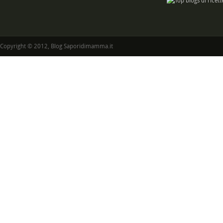
Copyright © 2012, Blog Saporidimamma.it