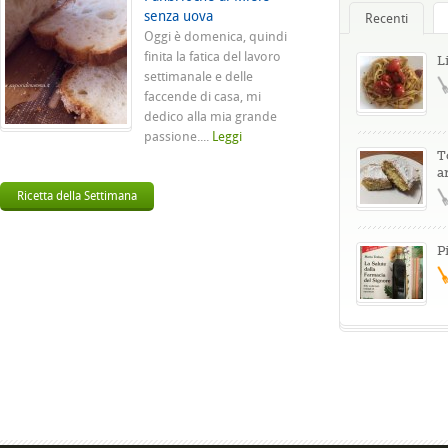
senza uova
Recenti
Oggi è domenica, quindi
finita la fatica del lavoro
L
settimanale e delle
faccende di casa, mi
dedico alla mia grande
passione....
Leggi
T
a
Ricetta della Settimana
P