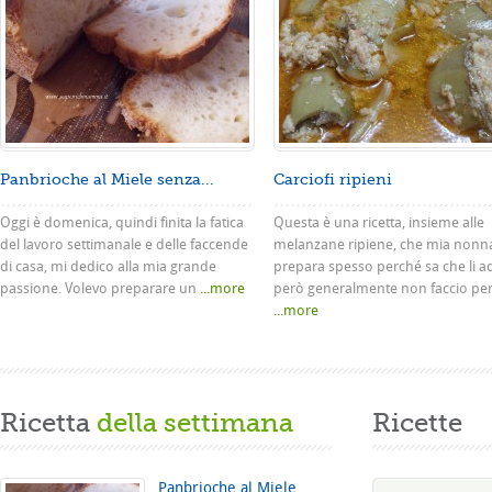
Panbrioche al Miele senza...
Carciofi ripieni
Oggi è domenica, quindi finita la fatica
Questa è una ricetta, insieme alle
del lavoro settimanale e delle faccende
melanzane ripiene, che mia nonn
di casa, mi dedico alla mia grande
prepara spesso perché sa che li a
passione. Volevo preparare un
...more
però generalmente non faccio pe
...more
Ricetta
della settimana
Ricette
Panbrioche al Miele