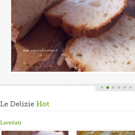
Valutazione media:
(0 / 5)
a, quindi finita la fatica del lavoro settimanale
de di casa, mi dedico alla mia grande passione.
re un panbrioche salutare per la ...
Le Delizie
Hot
Lievitati