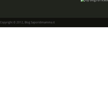
Copyright © 2012, Blog Saporidimamma.it