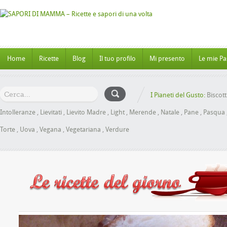
Home
Ricette
Blog
Il tuo profilo
Mi presento
Le mie Pa
I Pianeti del Gusto:
Biscott
Intolleranze
,
Lievitati
,
Lievito Madre
,
Light
,
Merende
,
Natale
,
Pane
,
Pasqua
Torte
,
Uova
,
Vegana
,
Vegetariana
,
Verdure
oche al Miele senza