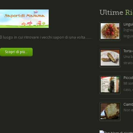
Ultime
Ri
Lingui
Ingred
lingui
Il luogo in cui ritrovare i vecchi sapori di una volta.......
Torta
Scopri di più...
Una b
strato
Picco
Mi so
caso,
Ciambe
Non è 