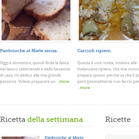
Panbrioche al Miele senza...
Carciofi ripieni
Oggi è domenica, quindi finita la fatica
Questa è una ricetta, insieme alle
del lavoro settimanale e delle faccende
melanzane ripiene, che mia nonn
di casa, mi dedico alla mia grande
prepara spesso perché sa che li a
passione. Volevo preparare un
...more
però generalmente non faccio pe
...more
Ricetta
della settimana
Ricette
Panbrioche al Miele