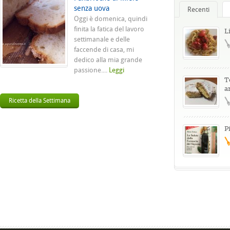
senza uova
Recenti
Oggi è domenica, quindi
finita la fatica del lavoro
L
settimanale e delle
faccende di casa, mi
dedico alla mia grande
passione....
Leggi
T
a
Ricetta della Settimana
P