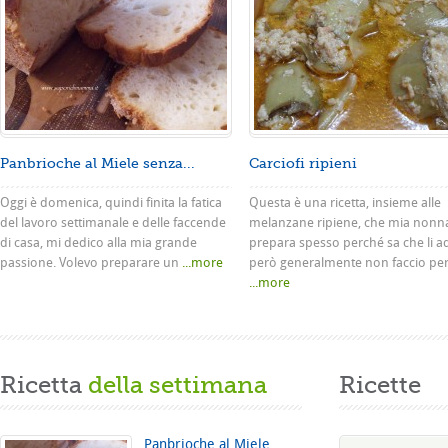
Panbrioche al Miele senza...
Carciofi ripieni
Oggi è domenica, quindi finita la fatica
Questa è una ricetta, insieme alle
del lavoro settimanale e delle faccende
melanzane ripiene, che mia nonn
di casa, mi dedico alla mia grande
prepara spesso perché sa che li a
passione. Volevo preparare un
...more
però generalmente non faccio pe
...more
Ricetta
della settimana
Ricette
Panbrioche al Miele