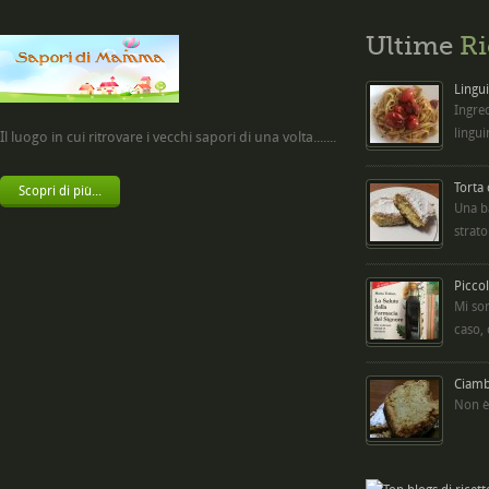
Ultime
Ri
Lingui
Ingred
lingui
Il luogo in cui ritrovare i vecchi sapori di una volta.......
Torta
Scopri di più...
Una b
strato
Picco
Mi so
caso,
Ciambe
Non è 