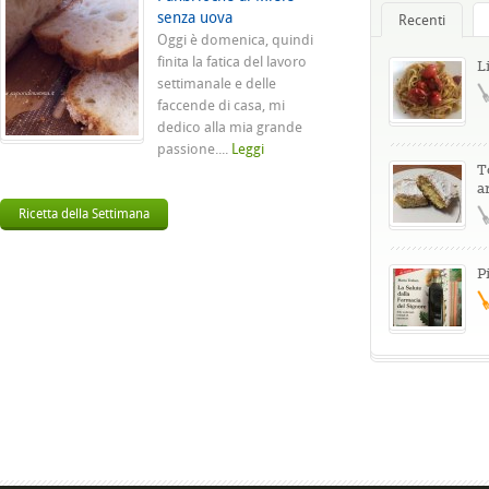
senza uova
Recenti
Oggi è domenica, quindi
finita la fatica del lavoro
L
settimanale e delle
faccende di casa, mi
dedico alla mia grande
passione....
Leggi
T
a
Ricetta della Settimana
P