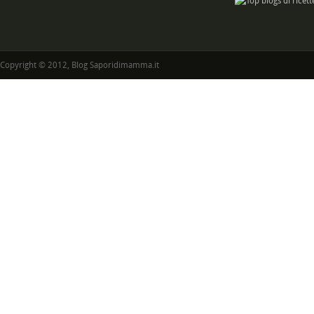
Copyright © 2012, Blog Saporidimamma.it