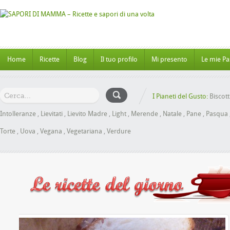
Home
Ricette
Blog
Il tuo profilo
Mi presento
Le mie Pa
I Pianeti del Gusto:
Biscott
Intolleranze
,
Lievitati
,
Lievito Madre
,
Light
,
Merende
,
Natale
,
Pane
,
Pasqua
Torte
,
Uova
,
Vegana
,
Vegetariana
,
Verdure
brioche al Miele senza