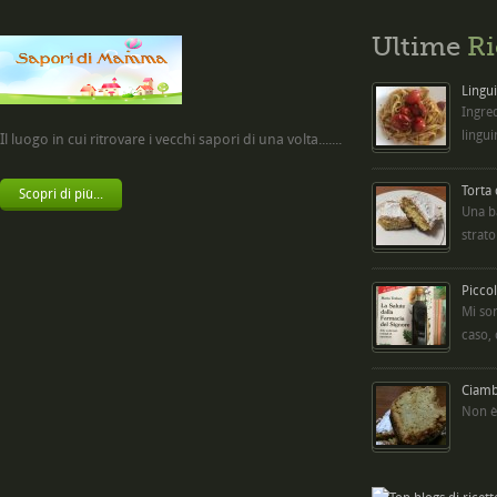
Ultime
Ri
Lingui
Ingred
lingui
Il luogo in cui ritrovare i vecchi sapori di una volta.......
Torta
Scopri di più...
Una b
strato
Picco
Mi so
caso,
Ciambe
Non è 