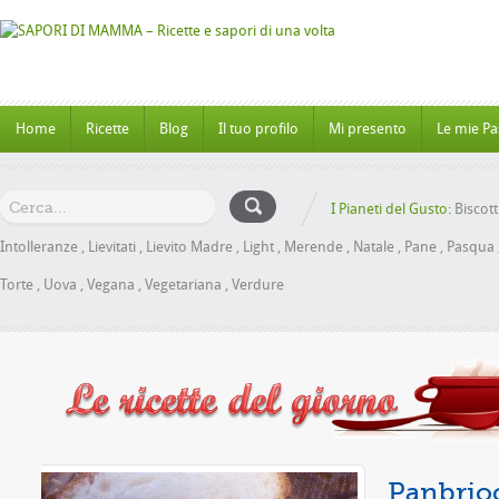
Home
Ricette
Blog
Il tuo profilo
Mi presento
Le mie Pa
I Pianeti del Gusto:
Biscott
Intolleranze
,
Lievitati
,
Lievito Madre
,
Light
,
Merende
,
Natale
,
Pane
,
Pasqua
Torte
,
Uova
,
Vegana
,
Vegetariana
,
Verdure
le senza