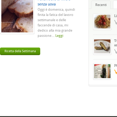
senza uova
Recenti
Oggi è domenica, quindi
finita la fatica del lavoro
L
settimanale e delle
faccende di casa, mi
dedico alla mia grande
passione....
Leggi
T
a
Ricetta della Settimana
P