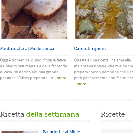
Panbrioche al Miele senza...
Carciofi ripieni
Oggi è domenica, quindi finita la fatica
Questa è una ricetta, insieme alle
del lavoro settimanale e delle faccende
melanzane ripiene, che mia nonn
di casa, mi dedico alla mia grande
prepara spesso perché sa che li a
passione. Volevo preparare un
...more
però generalmente non faccio pe
...more
Ricetta
della settimana
Ricette
Panbrioche al Miele