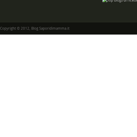
Copyright © 2012, Blog Saporidimamma.it