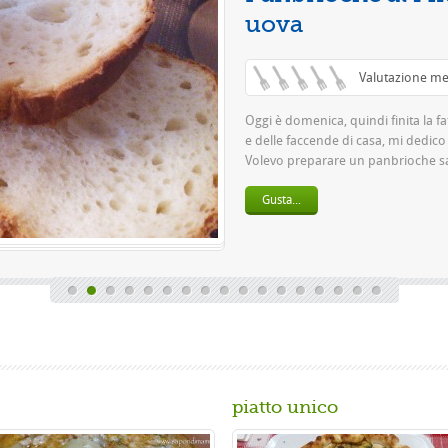
Questa
pasta 5
birra o
Gust
piatto unico