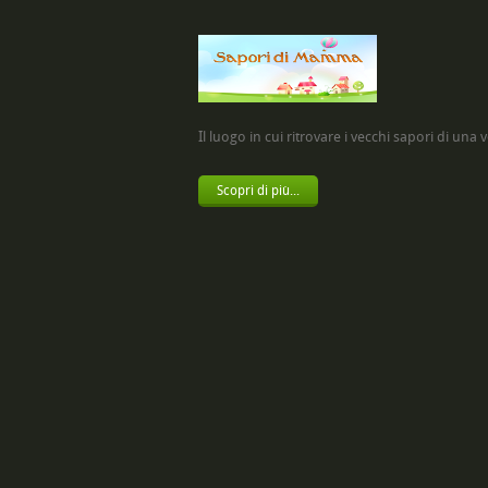
Il luogo in cui ritrovare i vecchi sapori di una vol
Scopri di più...