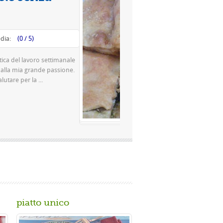
Valutazione media:
(0 / 5)
 è una pizza famosissima a Napoli Ingredienti Per la
00 g di farina rimacinata a pietra 0 10 g di lievito di
 150 gr. di ...
a...
piatto unico