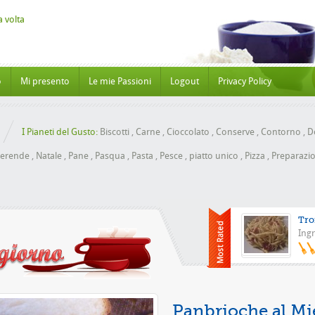
o
Mi presento
Le mie Passioni
Logout
Privacy Policy
I Pianeti del Gusto:
Biscotti
,
Carne
,
Cioccolato
,
Conserve
,
Contorno
,
Do
erende
,
Natale
,
Pane
,
Pasqua
,
Pasta
,
Pesce
,
piatto unico
,
Pizza
,
Preparazio
Tro
Ingr
Piz