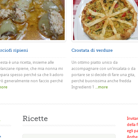
rciofi ripieni
Crostata di verdure
sta è una ricetta, insieme alle
Un ottimo piatto unico da
lanzane ripiene, che mia nonna mi
accompagnare con un’insalata o da
epara spesso perché sa che li adoro
portare se si decide di fare una gita,
rò generalmente non faccio perché
perché buonissima anche fredda
.more
Ingredienti 1
...more
a
Ricette
Invita
della 
egli p
e
Anthel