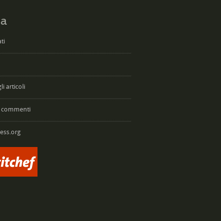
a
ti
i articoli
 commenti
ess.org