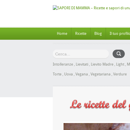
Home
Ricette
Blog
Il tuo profil
Intolleranze
,
Lievitati
,
Lievito Madre
,
Light
,
M
Torte
,
Uova
,
Vegana
,
Vegetariana
,
Verdure
rioche al Miele senza