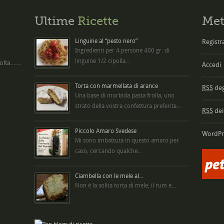
Ultime
Ricette
Met
Linguine al “pesto nero”
Registra
Ingredienti per 4 persone 400 gr. di
linguine 1/2 cipolla...
ta.......
Accedi
Torta con marmellata di arance
RSS
degl
Una base di morbida pasta frolla, uno
strato della vostra confettura preferita...
RSS
dei
Piccolo Amaro Svedese
WordPr
Mi sono imbattuta in questo amaro per
caso, cercando qualche...
Ciambella con le mele al...
Non è la solita torta di mele, il rum e...