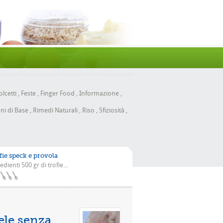
lcetti
,
Feste
,
Finger Food
,
Informazione
,
ni di Base
,
Rimedi Naturali
,
Riso
,
Sfiziosità
,
fie speck e provola
edienti 500 gr di trofie...
za con la scarola