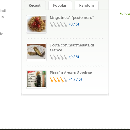
Recenti
Popolari
Random
indi
Follow
oro
Linguine al “pesto nero”
(0 / 5)
de
Torta con marmellata di
arance
(0 / 5)
Piccolo Amaro Svedese
(4.7 / 5)