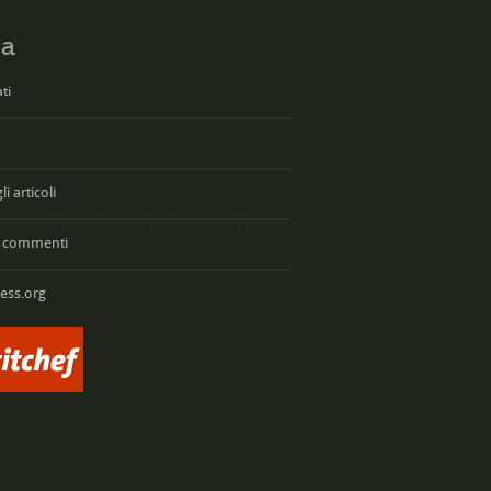
a
ti
i articoli
 commenti
ess.org