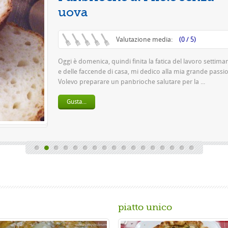
Questa è una pizza 
pasta 500 g di farina
birra o 150 gr. di ...
Gusta...
piatto unico