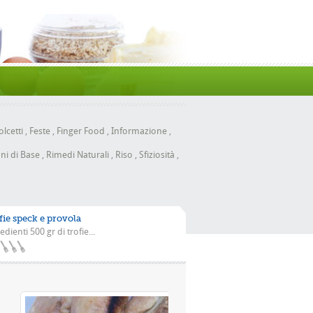
lcetti
,
Feste
,
Finger Food
,
Informazione
,
ni di Base
,
Rimedi Naturali
,
Riso
,
Sfiziosità
,
fie speck e provola
edienti 500 gr di trofie...
la scarola