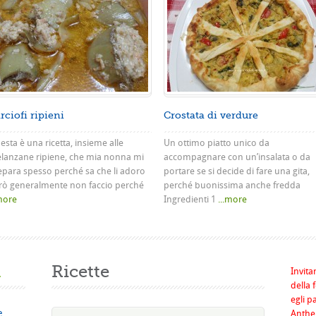
rciofi ripieni
Crostata di verdure
sta è una ricetta, insieme alle
Un ottimo piatto unico da
lanzane ripiene, che mia nonna mi
accompagnare con un’insalata o da
epara spesso perché sa che li adoro
portare se si decide di fare una gita,
rò generalmente non faccio perché
perché buonissima anche fredda
.more
Ingredienti 1
...more
a
Ricette
Invita
della 
egli p
e
Anthel