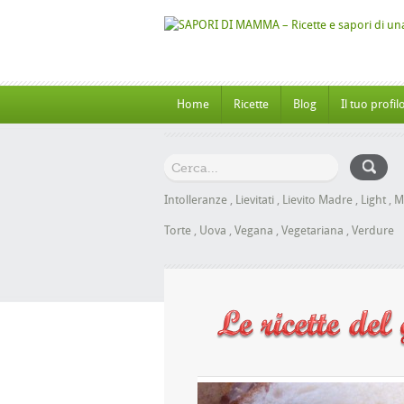
Home
Ricette
Blog
Il tuo profil
Intolleranze
,
Lievitati
,
Lievito Madre
,
Light
,
M
Torte
,
Uova
,
Vegana
,
Vegetariana
,
Verdure
 al Miele senza