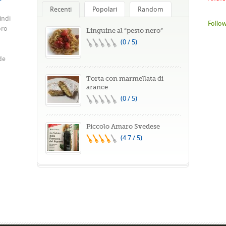
Recenti
Popolari
Random
indi
Follow
oro
Linguine al “pesto nero”
(0 / 5)
de
Torta con marmellata di
arance
(0 / 5)
Piccolo Amaro Svedese
(4.7 / 5)