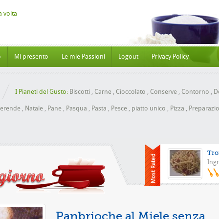
o
Mi presento
Le mie Passioni
Logout
Privacy Policy
I Pianeti del Gusto:
Biscotti
,
Carne
,
Cioccolato
,
Conserve
,
Contorno
,
Do
erende
,
Natale
,
Pane
,
Pasqua
,
Pasta
,
Pesce
,
piatto unico
,
Pizza
,
Preparazio
Tro
Ingr
Pizza con 