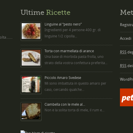
Ultime
Ricette
Met
Linguine al “pesto nero”
Registra
Ingredienti per 4 persone 400 gr. di
linguine 1/2 cipolla...
ta.......
Accedi
Torta con marmellata di arance
RSS
degl
Una base di morbida pasta frolla, uno
strato della vostra confettura preferita...
RSS
dei
Piccolo Amaro Svedese
WordPr
Mi sono imbattuta in questo amaro per
caso, cercando qualche...
Ciambella con le mele al...
Non è la solita torta di mele, il rum e...