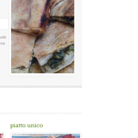
Valutazione media:
(0 / 5)
famosissima a Napoli Ingredienti Per la
 rimacinata a pietra 0 10 g di lievito di
piatto unico