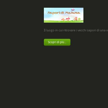
Il luogo in cui ritrovare i vecchi sapori di una vol
Scopri di più...