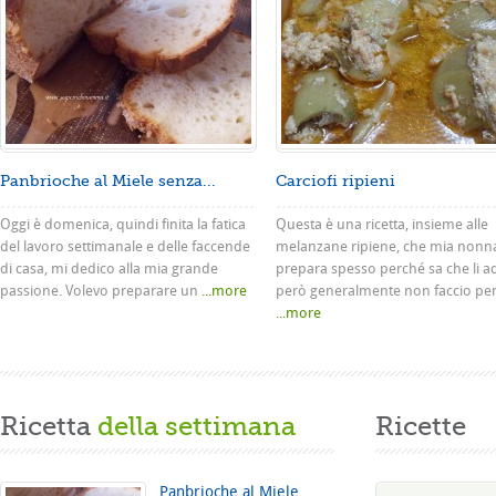
Panbrioche al Miele senza...
Carciofi ripieni
Oggi è domenica, quindi finita la fatica
Questa è una ricetta, insieme alle
del lavoro settimanale e delle faccende
melanzane ripiene, che mia nonn
di casa, mi dedico alla mia grande
prepara spesso perché sa che li a
passione. Volevo preparare un
...more
però generalmente non faccio pe
...more
Ricetta
della settimana
Ricette
Panbrioche al Miele