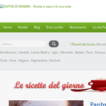
Home
Ricette
Blog
Il tuo profilo
Mi presento
Le mie Pa
I Pianeti del Gusto:
Biscott
Intolleranze
,
Lievitati
,
Lievito Madre
,
Light
,
Merende
,
Natale
,
Pane
,
Pasqua
Torte
,
Uova
,
Vegana
,
Vegetariana
,
Verdure
ele senza