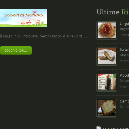
Ultime
Ri
Lingui
Ingred
lingui
Il luogo in cui ritrovare i vecchi sapori di una volta.......
Torta
Scopri di più...
Una b
strato
Picco
Mi so
caso,
Ciambe
Non è 