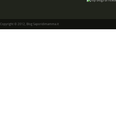
Copyright © 2012, Blog Saporidimamma.it