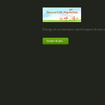
Il luogo in cui ritrovare i vecchi sapori di una vol
Scopri di più...