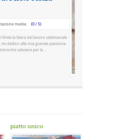
Valutazione media:
(0 / 5)
Questa è una pizza famosissima a Napoli Ingredienti Per la
pasta 500 g di farina rimacinata a pietra 0 10 g di lievito di
birra o 150 gr. di ...
Gusta...
piatto unico