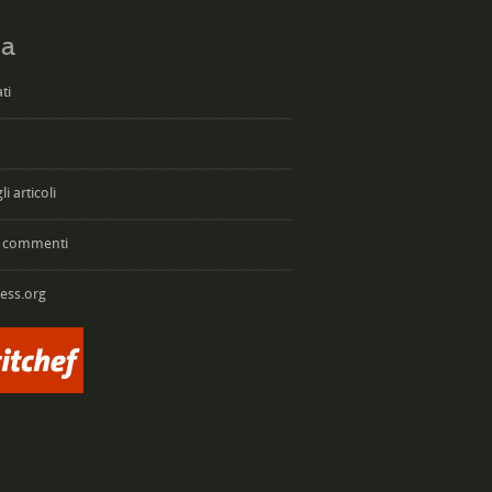
a
ti
i articoli
 commenti
ess.org