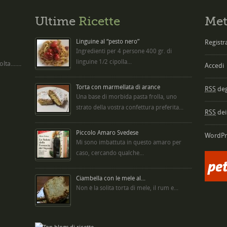
Ultime
Ricette
Met
Linguine al “pesto nero”
Registra
Ingredienti per 4 persone 400 gr. di
linguine 1/2 cipolla...
ta.......
Accedi
Torta con marmellata di arance
RSS
degl
Una base di morbida pasta frolla, uno
strato della vostra confettura preferita...
RSS
dei
Piccolo Amaro Svedese
WordPr
Mi sono imbattuta in questo amaro per
caso, cercando qualche...
Ciambella con le mele al...
Non è la solita torta di mele, il rum e...