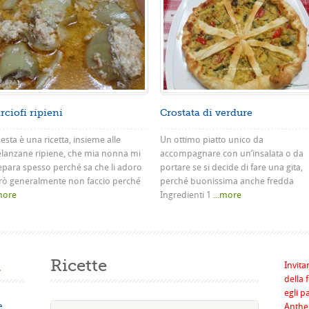
rciofi ripieni
Crostata di verdure
sta è una ricetta, insieme alle
Un ottimo piatto unico da
lanzane ripiene, che mia nonna mi
accompagnare con un’insalata o da
epara spesso perché sa che li adoro
portare se si decide di fare una gita,
rò generalmente non faccio perché
perché buonissima anche fredda
.more
Ingredienti 1
...more
a
Ricette
Invita
della 
egli p
e
Anthel