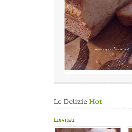
uova
Valutazione media:
(0 / 5)
Oggi è domenica, quindi finita la fatica del lavoro settimanale
e delle faccende di casa, mi dedico alla mia grande passione.
Volevo preparare un panbrioche salutare per la ...
Gusta...
Le Delizie
Hot
Lievitati