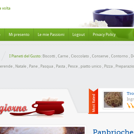
o
Mi presento
Le mie Passioni
Logout
Privacy Policy
I Pianeti del Gusto:
Biscotti
,
Carne
,
Cioccolato
,
Conserve
,
Contorno
,
Do
erende
,
Natale
,
Pane
,
Pasqua
,
Pasta
,
Pesce
,
piatto unico
,
Pizza
,
Preparazio
Tro
Ingr