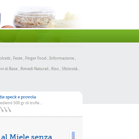
lcetti
,
Feste
,
Finger Food
,
Informazione
,
ni di Base
,
Rimedi Naturali
,
Riso
,
Sfiziosità
,
fie speck e provola
edienti 500 gr di trofie...
Pizza con la scarola