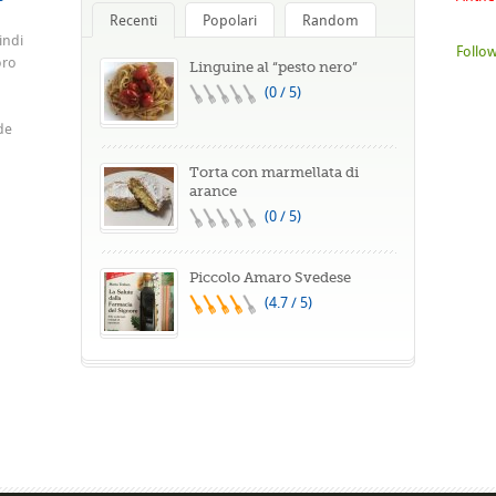
Recenti
Popolari
Random
indi
Follow
oro
Linguine al “pesto nero”
(0 / 5)
de
Torta con marmellata di
arance
(0 / 5)
Piccolo Amaro Svedese
(4.7 / 5)