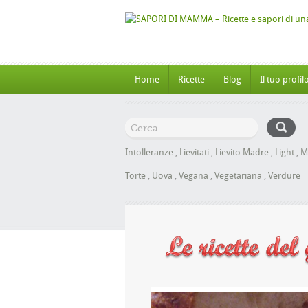
Home
Ricette
Blog
Il tuo profil
Intolleranze
,
Lievitati
,
Lievito Madre
,
Light
,
M
Torte
,
Uova
,
Vegana
,
Vegetariana
,
Verdure
Panbrioche al Miele senza