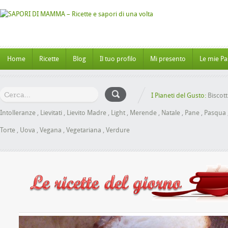
Home
Ricette
Blog
Il tuo profilo
Mi presento
Le mie Pa
I Pianeti del Gusto:
Biscott
Intolleranze
,
Lievitati
,
Lievito Madre
,
Light
,
Merende
,
Natale
,
Pane
,
Pasqua
Torte
,
Uova
,
Vegana
,
Vegetariana
,
Verdure
oche al Miele senza