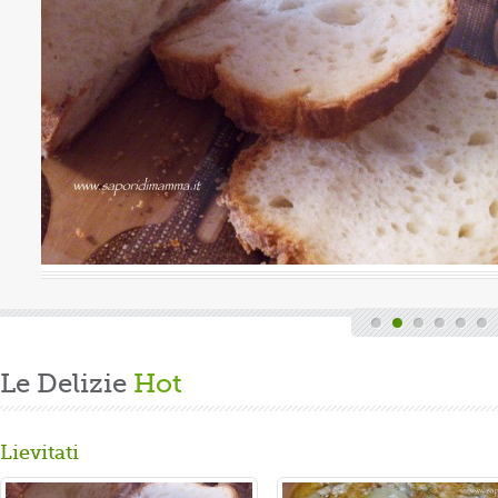
Valutazione media:
(0 / 5)
a, quindi finita la fatica del lavoro settimanale
nde di casa, mi dedico alla mia grande passione.
are un panbrioche salutare per la ...
Le Delizie
Hot
Lievitati