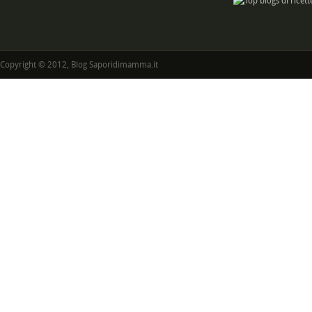
Copyright © 2012, Blog Saporidimamma.it