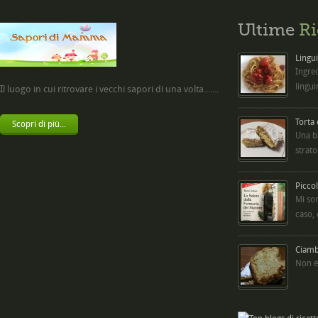
Ultime
Ri
Lingui
Ingred
lingui
Il luogo in cui ritrovare i vecchi sapori di una volta.......
Torta
Scopri di più...
Una b
strato
Picco
Mi so
caso,
Ciambe
Non è 