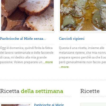
Panbrioche al Miele senza...
Carciofi ripieni
Oggi è domenica, quindi finita la fatica
Questa è una ricetta, insieme alle
del lavoro settimanale e delle faccende
melanzane ripiene, che mia nonn
di casa, mi dedico alla mia grande
prepara spesso perché sa che li a
passione. Volevo preparare un
...more
però generalmente non faccio pe
...more
Ricetta
della settimana
Ricette
Panbrioche al Miele