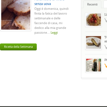
senza uova
Recenti
Oggi è domenica, quindi
finita la fatica del lavoro
L
settimanale e delle
faccende di casa, mi
dedico alla mia grande
passione....
Leggi
T
a
Ricetta della Settimana
P