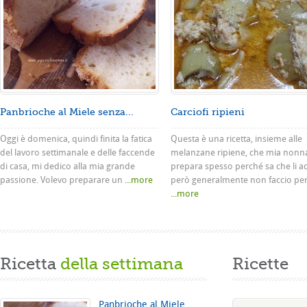
Panbrioche al Miele senza...
Carciofi ripieni
Oggi è domenica, quindi finita la fatica
Questa è una ricetta, insieme alle
del lavoro settimanale e delle faccende
melanzane ripiene, che mia nonn
di casa, mi dedico alla mia grande
prepara spesso perché sa che li a
passione. Volevo preparare un
...more
però generalmente non faccio pe
...more
Ricetta
della settimana
Ricette
Panbrioche al Miele