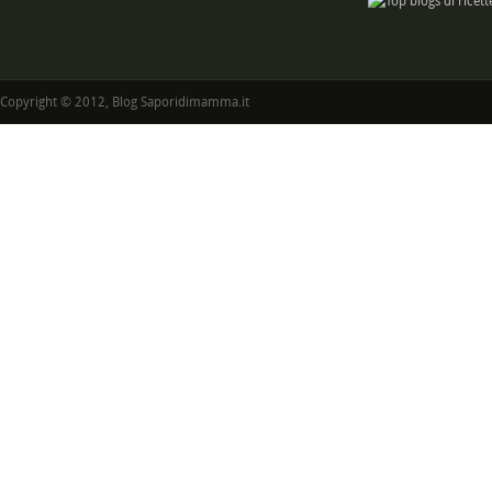
Copyright © 2012, Blog Saporidimamma.it