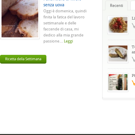
senza uova
Recenti
Oggi è domenica, quindi
finita la fatica del lavoro
L
settimanale e delle
faccende di casa, mi
dedico alla mia grande
passione....
Leggi
T
a
Ricetta della Settimana
P