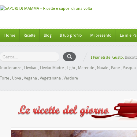
Home
Ricette
Blog
Il tuo profilo
Mi presento
Le mie Pa
I Pianeti del Gusto:
Biscott
Intolleranze
,
Lievitati
,
Lievito Madre
,
Light
,
Merende
,
Natale
,
Pane
,
Pasqua
Torte
,
Uova
,
Vegana
,
Vegetariana
,
Verdure
brioche al Miele senza