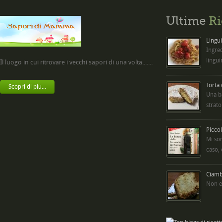
Ultime
Ri
Lingui
Ingred
lingui
Il luogo in cui ritrovare i vecchi sapori di una volta.......
Torta
Scopri di più...
Una b
strato
Picco
Mi so
caso,
Ciambe
Non è 