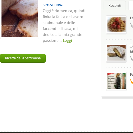
senza uova
Recenti
Oggi è domenica, quindi
finita la fatica del lavoro
L
settimanale e delle
faccende di casa, mi
dedico alla mia grande
passione....
Leggi
T
a
Ricetta della Settimana
P