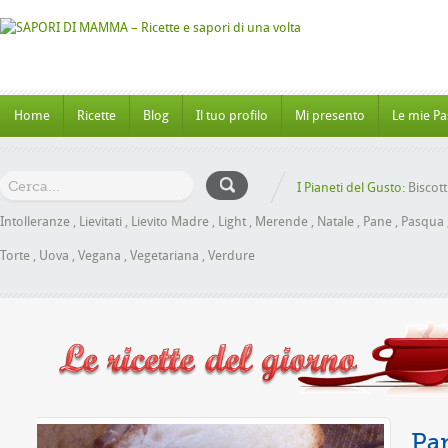
Home
Ricette
Blog
Il tuo profilo
Mi presento
Le mie Pa
I Pianeti del Gusto:
Biscott
Intolleranze
,
Lievitati
,
Lievito Madre
,
Light
,
Merende
,
Natale
,
Pane
,
Pasqua
Torte
,
Uova
,
Vegana
,
Vegetariana
,
Verdure
Miele senza