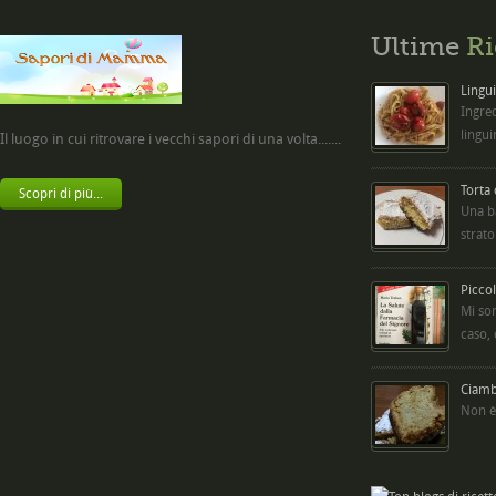
Ultime
Ri
Lingui
Ingred
lingui
Il luogo in cui ritrovare i vecchi sapori di una volta.......
Torta
Scopri di più...
Una b
strato
Picco
Mi so
caso,
Ciambe
Non è 