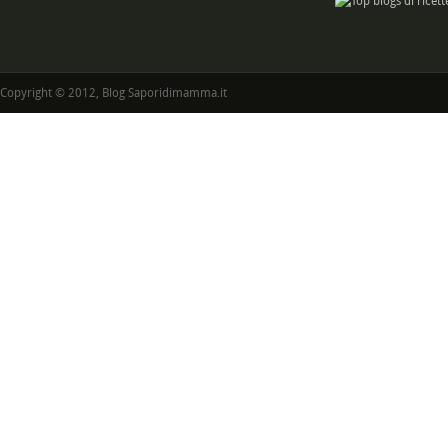
Copyright © 2012, Blog Saporidimamma.it