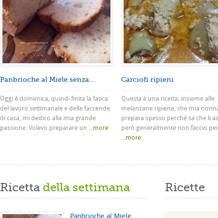
Panbrioche al Miele senza...
Carciofi ripieni
Oggi è domenica, quindi finita la fatica
Questa è una ricetta, insieme alle
del lavoro settimanale e delle faccende
melanzane ripiene, che mia nonn
di casa, mi dedico alla mia grande
prepara spesso perché sa che li a
passione. Volevo preparare un
...more
però generalmente non faccio pe
...more
Ricetta
della settimana
Ricette
Panbrioche al Miele