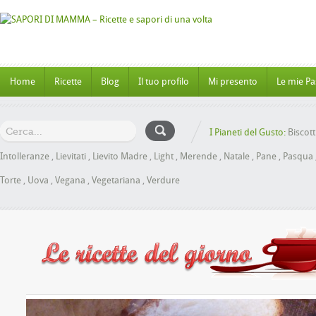
Home
Ricette
Blog
Il tuo profilo
Mi presento
Le mie Pa
I Pianeti del Gusto:
Biscott
Intolleranze
,
Lievitati
,
Lievito Madre
,
Light
,
Merende
,
Natale
,
Pane
,
Pasqua
Torte
,
Uova
,
Vegana
,
Vegetariana
,
Verdure
e al Miele senza