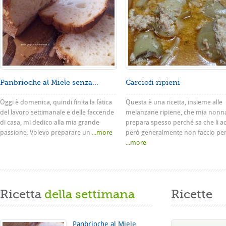
Panbrioche al Miele senza...
Carciofi ripieni
Oggi è domenica, quindi finita la fatica
Questa è una ricetta, insieme alle
del lavoro settimanale e delle faccende
melanzane ripiene, che mia nonn
di casa, mi dedico alla mia grande
prepara spesso perché sa che li a
passione. Volevo preparare un
...more
però generalmente non faccio pe
...more
Ricetta
della settimana
Ricette
Panbrioche al Miele