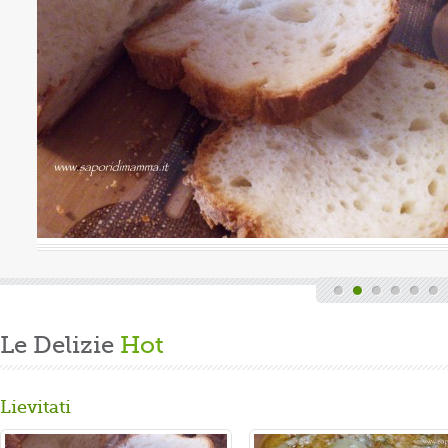
Valutazione media:
(0 / 5)
ndi finita la fatica del lavoro settimanale
 casa, mi dedico alla mia grande passione.
 panbrioche salutare per la ...
Le Delizie
Hot
Lievitati