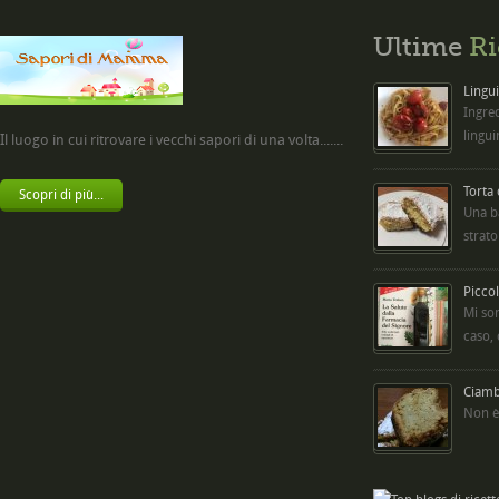
Ultime
Ri
Lingui
Ingred
lingui
Il luogo in cui ritrovare i vecchi sapori di una volta.......
Torta
Scopri di più...
Una b
strato
Picco
Mi so
caso,
Ciambe
Non è 