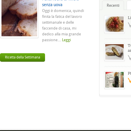
senza uova
Recenti
Oggi è domenica, quindi
finita la fatica del lavoro
L
settimanale e delle
faccende di casa, mi
dedico alla mia grande
passione....
Leggi
T
a
Ricetta della Settimana
P