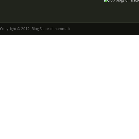
Copyright © 2012, Blog Saporidimamma.it