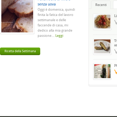
senza uova
Recenti
Oggi è domenica, quindi
finita la fatica del lavoro
L
settimanale e delle
faccende di casa, mi
dedico alla mia grande
passione....
Leggi
T
a
Ricetta della Settimana
P