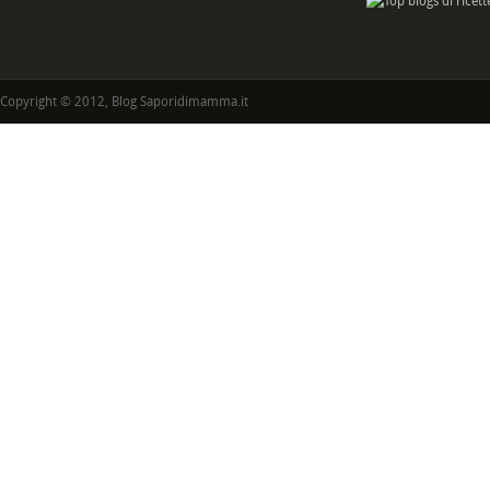
Copyright © 2012, Blog Saporidimamma.it