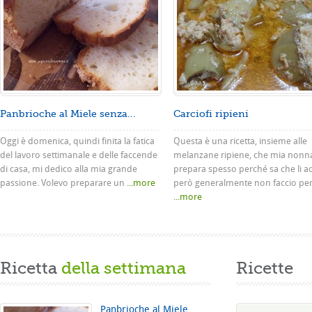
Panbrioche al Miele senza...
Carciofi ripieni
Oggi è domenica, quindi finita la fatica
Questa è una ricetta, insieme alle
del lavoro settimanale e delle faccende
melanzane ripiene, che mia nonn
di casa, mi dedico alla mia grande
prepara spesso perché sa che li a
passione. Volevo preparare un
...more
però generalmente non faccio pe
...more
Ricetta
della settimana
Ricette
Panbrioche al Miele