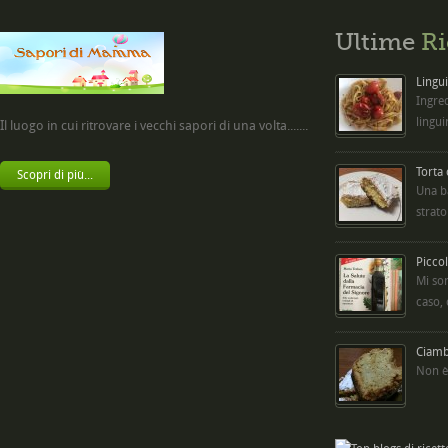
Ultime
Ri
Lingui
Ingred
lingui
Il luogo in cui ritrovare i vecchi sapori di una volta.......
Torta
Scopri di più...
Una b
strato
Picco
Mi so
caso,
Ciambe
Non è 