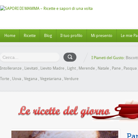
Home
Ricette
Blog
Il tuo profilo
Mi presento
Le mie Pa
I Pianeti del Gusto:
Biscott
Intolleranze
,
Lievitati
,
Lievito Madre
,
Light
,
Merende
,
Natale
,
Pane
,
Pasqua
Torte
,
Uova
,
Vegana
,
Vegetariana
,
Verdure
ele senza