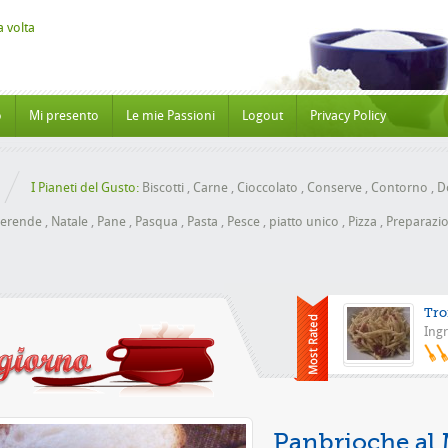
o
Mi presento
Le mie Passioni
Logout
Privacy Policy
I Pianeti del Gusto:
Biscotti
,
Carne
,
Cioccolato
,
Conserve
,
Contorno
,
Do
erende
,
Natale
,
Pane
,
Pasqua
,
Pasta
,
Pesce
,
piatto unico
,
Pizza
,
Preparazio
Tro
Ingr