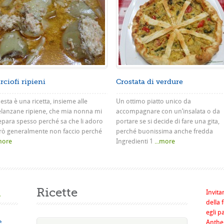
rciofi ripieni
Crostata di verdure
sta è una ricetta, insieme alle
Un ottimo piatto unico da
lanzane ripiene, che mia nonna mi
accompagnare con un’insalata o da
epara spesso perché sa che li adoro
portare se si decide di fare una gita,
rò generalmente non faccio perché
perché buonissima anche fredda
.more
Ingredienti 1
...more
a
Ricette
Invita
della 
egli p
e
Anthel