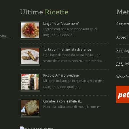
Ultime
Ricette
Met
Linguine al “pesto nero”
Registra
Ingredienti per 4 persone 400 gr. di
linguine 1/2 cipolla...
ta.......
Accedi
Torta con marmellata di arance
RSS
degl
Una base di morbida pasta frolla, uno
strato della vostra confettura preferita...
RSS
dei
Piccolo Amaro Svedese
WordPr
Mi sono imbattuta in questo amaro per
caso, cercando qualche...
Ciambella con le mele al...
Non è la solita torta di mele, il rum e...