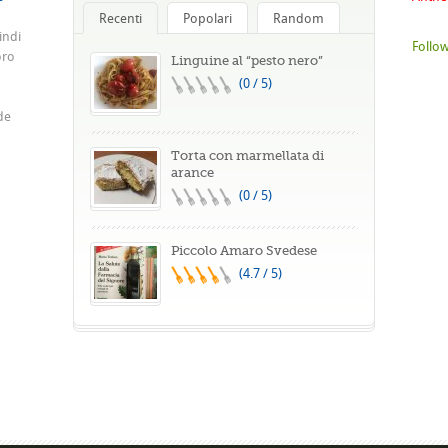
Recenti
Popolari
Random
indi
Follow
oro
Linguine al “pesto nero”
(0 / 5)
de
Torta con marmellata di
arance
(0 / 5)
Piccolo Amaro Svedese
(4.7 / 5)