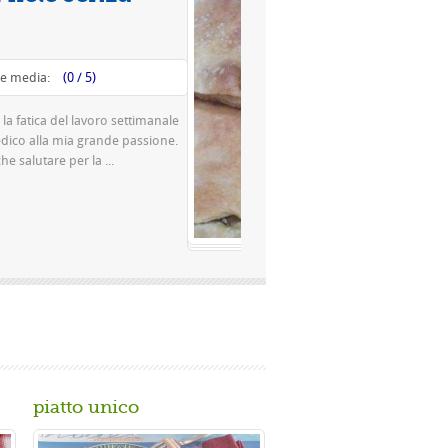
Valutazione media:
(0 / 5)
Questa è una pizza famosissima a Napoli Ingredienti Per la
pasta 500 g di farina rimacinata a pietra 0 10 g di lievito di
birra o 150 gr. di ...
Gusta...
piatto unico