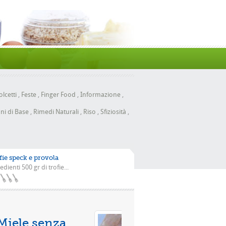
lcetti
,
Feste
,
Finger Food
,
Informazione
,
ni di Base
,
Rimedi Naturali
,
Riso
,
Sfiziosità
,
fie speck e provola
edienti 500 gr di trofie...
Pizza con la scarola