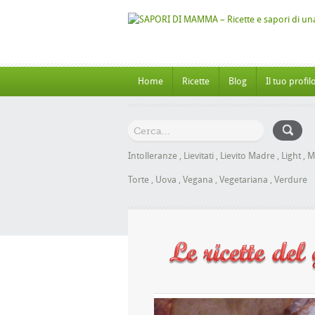
Home
Ricette
Blog
Il tuo profil
Intolleranze
,
Lievitati
,
Lievito Madre
,
Light
,
M
Torte
,
Uova
,
Vegana
,
Vegetariana
,
Verdure
Panbrioche al Miele senza