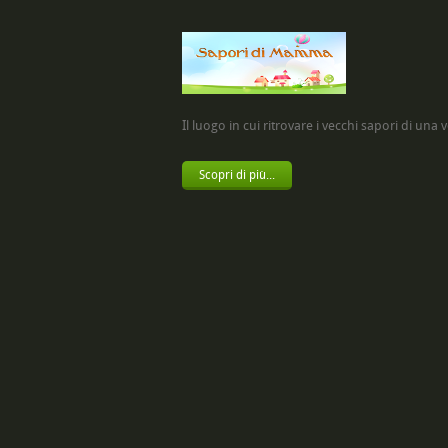
Il luogo in cui ritrovare i vecchi sapori di una vol
Scopri di più...