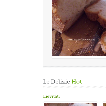
uova
Valutazione media:
(0 / 5)
Oggi è domenica, quindi finita la fatica del lavoro settimanale
e delle faccende di casa, mi dedico alla mia grande passione.
Volevo preparare un panbrioche salutare per la ...
Gusta...
Le Delizie
Hot
Lievitati