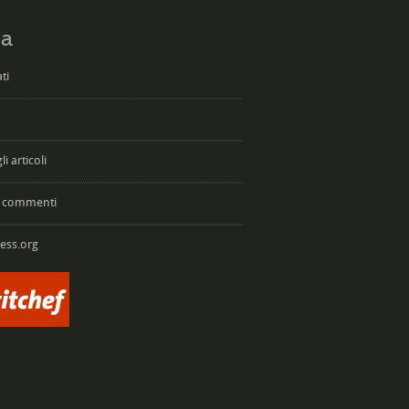
a
ti
i articoli
 commenti
ess.org