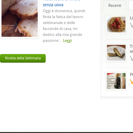
senza uova
Recenti
Oggi è domenica, quindi
finita la fatica del lavoro
L
settimanale e delle
faccende di casa, mi
dedico alla mia grande
passione....
Leggi
T
a
Ricetta della Settimana
P