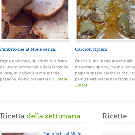
Panbrioche al Miele senza...
Carciofi ripieni
Oggi è domenica, quindi finita la fatica
Questa è una ricetta, insieme alle
del lavoro settimanale e delle faccende
melanzane ripiene, che mia nonn
di casa, mi dedico alla mia grande
prepara spesso perché sa che li a
passione. Volevo preparare un
...more
però generalmente non faccio pe
...more
Ricetta
della settimana
Ricette
Panbrioche al Miele