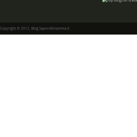
Copyright © 2012, Blog Saporidimamma.it