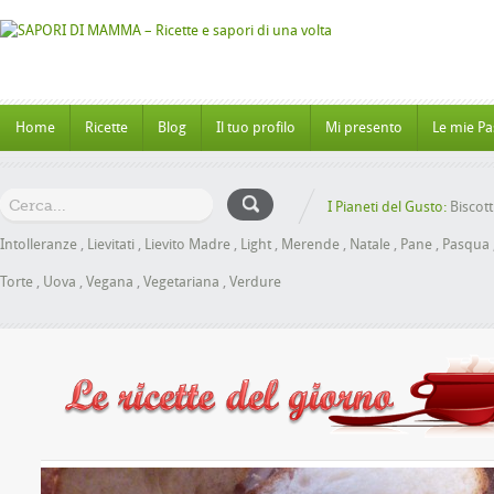
Home
Ricette
Blog
Il tuo profilo
Mi presento
Le mie Pa
I Pianeti del Gusto:
Biscott
Intolleranze
,
Lievitati
,
Lievito Madre
,
Light
,
Merende
,
Natale
,
Pane
,
Pasqua
Torte
,
Uova
,
Vegana
,
Vegetariana
,
Verdure
brioche al Miele senza