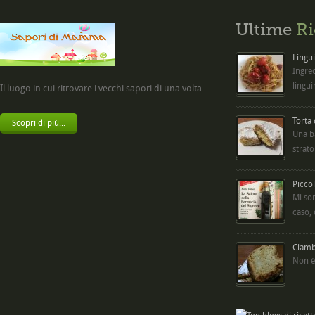
Ultime
Ri
Lingui
Ingred
lingui
Il luogo in cui ritrovare i vecchi sapori di una volta.......
Torta
Scopri di più...
Una b
strato
Picco
Mi so
caso,
Ciambe
Non è 