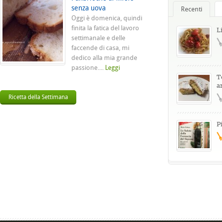
senza uova
Recenti
Oggi è domenica, quindi
finita la fatica del lavoro
L
settimanale e delle
faccende di casa, mi
dedico alla mia grande
passione....
Leggi
T
a
Ricetta della Settimana
P