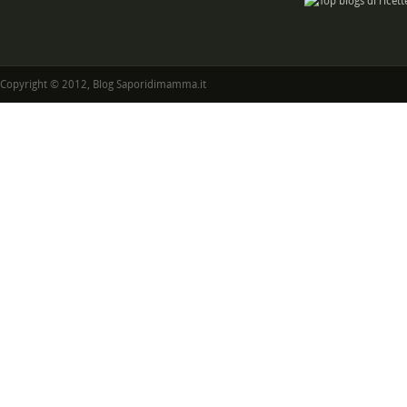
Copyright © 2012, Blog Saporidimamma.it