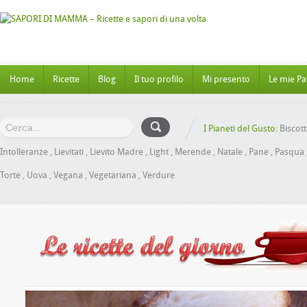
Home
Ricette
Blog
Il tuo profilo
Mi presento
Le mie Pa
I Pianeti del Gusto:
Biscott
Intolleranze
,
Lievitati
,
Lievito Madre
,
Light
,
Merende
,
Natale
,
Pane
,
Pasqua
Torte
,
Uova
,
Vegana
,
Vegetariana
,
Verdure
ioche al Miele senza