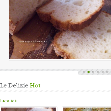
Valutazione media:
(0 / 5)
nica, quindi finita la fatica del lavoro settimanale
cende di casa, mi dedico alla mia grande passione.
arare un panbrioche salutare per la ...
Le Delizie
Hot
Lievitati