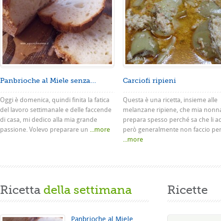
Panbrioche al Miele senza...
Carciofi ripieni
Oggi è domenica, quindi finita la fatica
Questa è una ricetta, insieme alle
del lavoro settimanale e delle faccende
melanzane ripiene, che mia nonn
di casa, mi dedico alla mia grande
prepara spesso perché sa che li a
passione. Volevo preparare un
...more
però generalmente non faccio pe
...more
Ricetta
della settimana
Ricette
Panbrioche al Miele