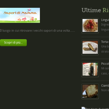
Ultime
Ri
Lingui
Ingred
lingui
Il luogo in cui ritrovare i vecchi sapori di una volta.......
Torta
Scopri di più...
Una b
strato
Picco
Mi so
caso,
Ciambe
Non è 