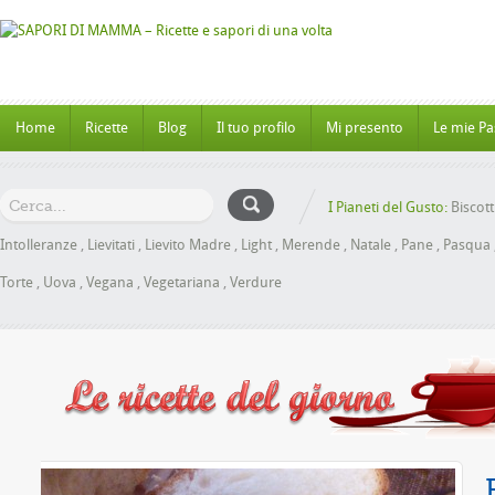
Home
Ricette
Blog
Il tuo profilo
Mi presento
Le mie Pa
I Pianeti del Gusto:
Biscott
Intolleranze
,
Lievitati
,
Lievito Madre
,
Light
,
Merende
,
Natale
,
Pane
,
Pasqua
Torte
,
Uova
,
Vegana
,
Vegetariana
,
Verdure
l Miele senza