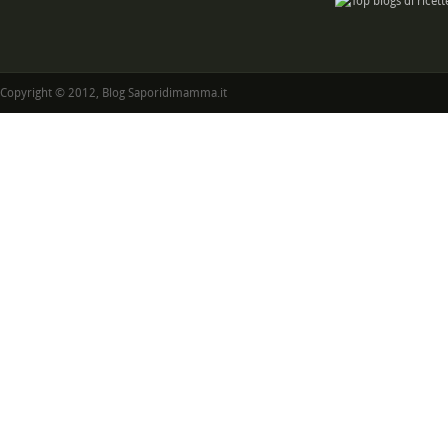
Copyright © 2012, Blog Saporidimamma.it