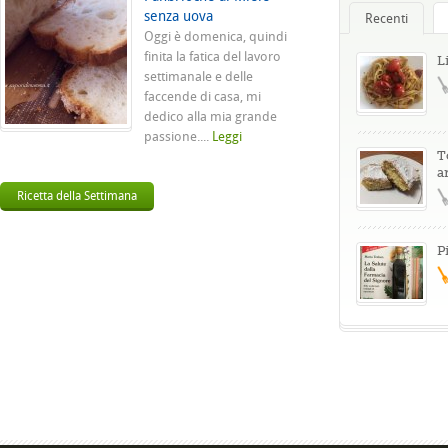
senza uova
Recenti
Oggi è domenica, quindi
finita la fatica del lavoro
L
settimanale e delle
faccende di casa, mi
dedico alla mia grande
passione....
Leggi
T
a
Ricetta della Settimana
P