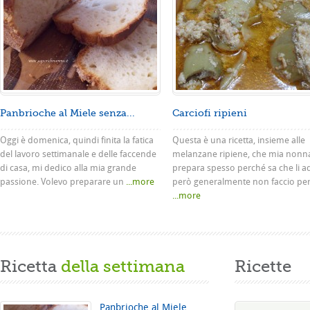
Panbrioche al Miele senza...
Carciofi ripieni
Oggi è domenica, quindi finita la fatica
Questa è una ricetta, insieme alle
del lavoro settimanale e delle faccende
melanzane ripiene, che mia nonn
di casa, mi dedico alla mia grande
prepara spesso perché sa che li a
passione. Volevo preparare un
...more
però generalmente non faccio pe
...more
Ricetta
della settimana
Ricette
Panbrioche al Miele