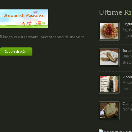
Ultime
Ri
Lingui
Ingred
lingui
Il luogo in cui ritrovare i vecchi sapori di una volta.......
Torta
Scopri di più...
Una b
strato
Picco
Mi so
caso,
Ciambe
Non è 