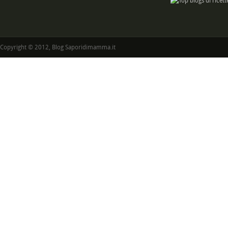
Copyright © 2012, Blog Saporidimamma.it