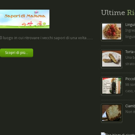
Ultime
Ri
Lingui
Ingred
lingui
Il luogo in cui ritrovare i vecchi sapori di una volta.......
Torta
Scopri di più...
Una b
strato
Picco
Mi so
caso,
Ciambe
Non è 