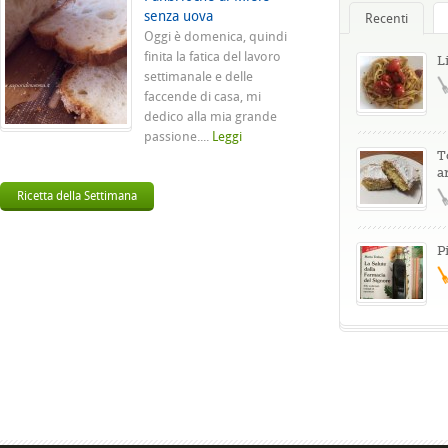
senza uova
Recenti
Oggi è domenica, quindi
finita la fatica del lavoro
L
settimanale e delle
faccende di casa, mi
dedico alla mia grande
passione....
Leggi
T
a
Ricetta della Settimana
P