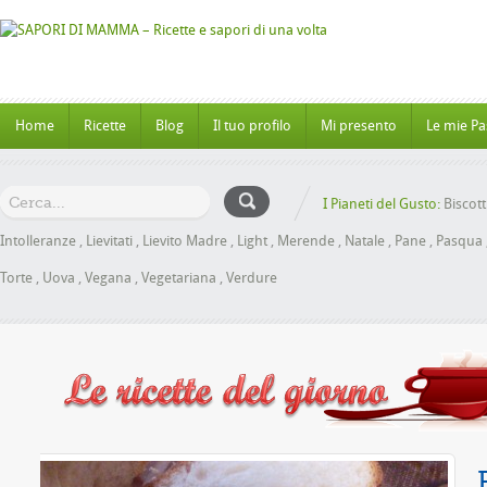
Home
Ricette
Blog
Il tuo profilo
Mi presento
Le mie Pa
I Pianeti del Gusto:
Biscott
Intolleranze
,
Lievitati
,
Lievito Madre
,
Light
,
Merende
,
Natale
,
Pane
,
Pasqua
Torte
,
Uova
,
Vegana
,
Vegetariana
,
Verdure
l Miele senza