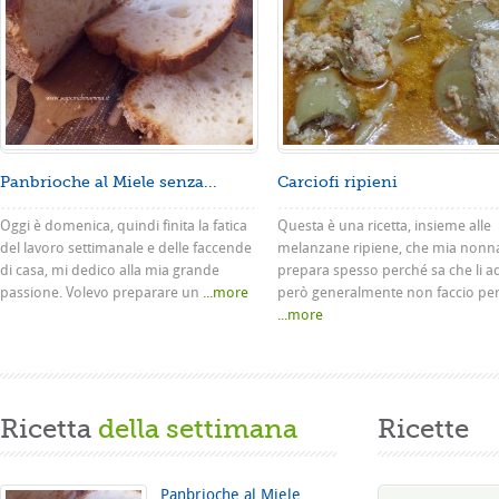
Panbrioche al Miele senza...
Carciofi ripieni
Oggi è domenica, quindi finita la fatica
Questa è una ricetta, insieme alle
del lavoro settimanale e delle faccende
melanzane ripiene, che mia nonn
di casa, mi dedico alla mia grande
prepara spesso perché sa che li a
passione. Volevo preparare un
...more
però generalmente non faccio pe
...more
Ricetta
della settimana
Ricette
Panbrioche al Miele