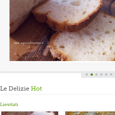
Valutazione media:
(0 / 5)
ndi finita la fatica del lavoro settimanale
 casa, mi dedico alla mia grande passione.
 panbrioche salutare per la ...
Le Delizie
Hot
Lievitati