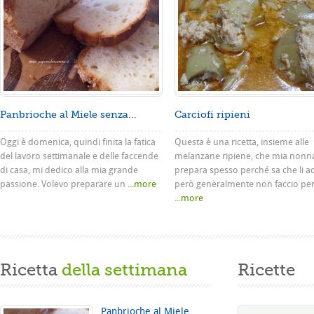
Panbrioche al Miele senza...
Carciofi ripieni
Oggi è domenica, quindi finita la fatica
Questa è una ricetta, insieme alle
del lavoro settimanale e delle faccende
melanzane ripiene, che mia nonn
di casa, mi dedico alla mia grande
prepara spesso perché sa che li a
passione. Volevo preparare un
...more
però generalmente non faccio pe
...more
Ricetta
della settimana
Ricette
Panbrioche al Miele