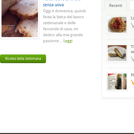
senza uova
Recenti
Oggi è domenica, quindi
finita la fatica del lavoro
L
settimanale e delle
faccende di casa, mi
dedico alla mia grande
passione....
Leggi
T
a
Ricetta della Settimana
P