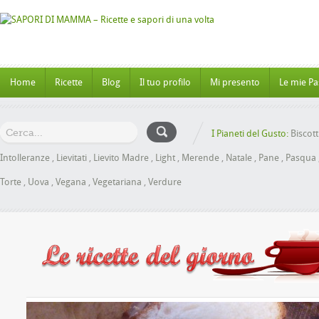
Home
Ricette
Blog
Il tuo profilo
Mi presento
Le mie Pa
I Pianeti del Gusto:
Biscott
Intolleranze
,
Lievitati
,
Lievito Madre
,
Light
,
Merende
,
Natale
,
Pane
,
Pasqua
Torte
,
Uova
,
Vegana
,
Vegetariana
,
Verdure
e al Miele senza