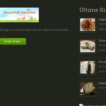
Ultime
Ri
Lingui
Ingred
lingui
Il luogo in cui ritrovare i vecchi sapori di una volta.......
Torta
Scopri di più...
Una b
strato
Picco
Mi so
caso,
Ciambe
Non è 