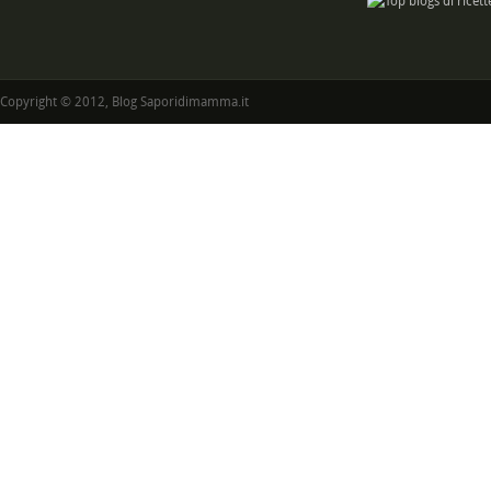
Copyright © 2012, Blog Saporidimamma.it