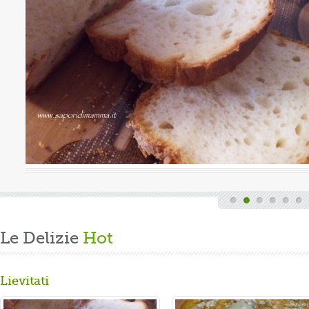
Valutazione media:
(0 / 5)
ndi finita la fatica del lavoro settimanale
 casa, mi dedico alla mia grande passione.
 panbrioche salutare per la ...
Le Delizie
Hot
Lievitati