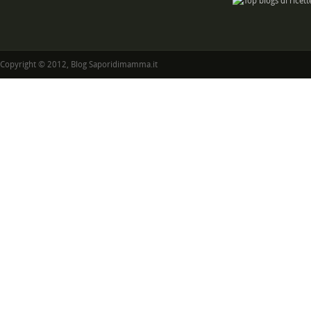
Copyright © 2012, Blog Saporidimamma.it