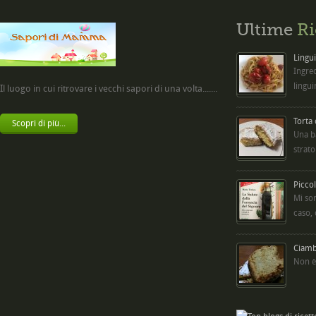
Ultime
Ri
Lingui
Ingred
lingui
Il luogo in cui ritrovare i vecchi sapori di una volta.......
Torta
Scopri di più...
Una b
strato
Picco
Mi so
caso,
Ciambe
Non è 