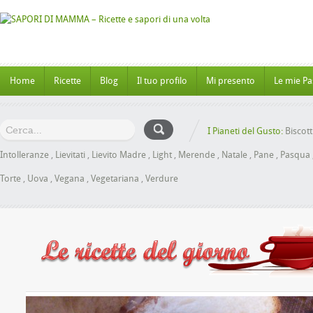
Home
Ricette
Blog
Il tuo profilo
Mi presento
Le mie Pa
I Pianeti del Gusto:
Biscott
Intolleranze
,
Lievitati
,
Lievito Madre
,
Light
,
Merende
,
Natale
,
Pane
,
Pasqua
Torte
,
Uova
,
Vegana
,
Vegetariana
,
Verdure
e al Miele senza