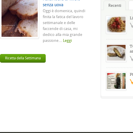
senza uova
Recenti
Oggi è domenica, quindi
finita la fatica del lavoro
L
settimanale e delle
faccende di casa, mi
dedico alla mia grande
passione....
Leggi
T
a
Ricetta della Settimana
P