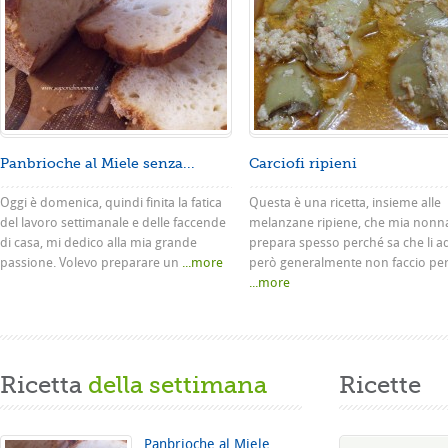
Panbrioche al Miele senza...
Carciofi ripieni
Oggi è domenica, quindi finita la fatica
Questa è una ricetta, insieme alle
del lavoro settimanale e delle faccende
melanzane ripiene, che mia nonn
di casa, mi dedico alla mia grande
prepara spesso perché sa che li a
passione. Volevo preparare un
...more
però generalmente non faccio pe
...more
Ricetta
della settimana
Ricette
Panbrioche al Miele