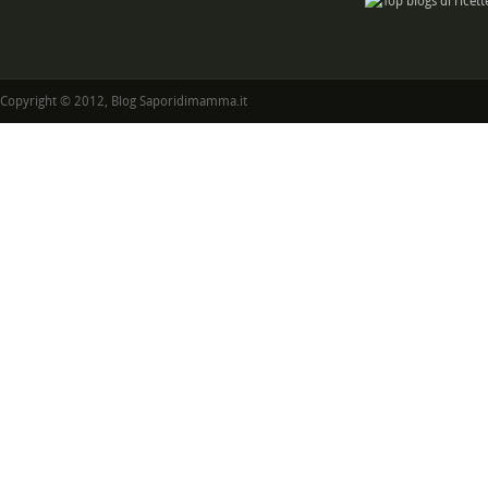
Copyright © 2012, Blog Saporidimamma.it