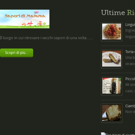
Ultime
Ri
Lingui
Ingred
lingui
Il luogo in cui ritrovare i vecchi sapori di una volta.......
Torta
Scopri di più...
Una b
strato
Picco
Mi so
caso,
Ciambe
Non è 