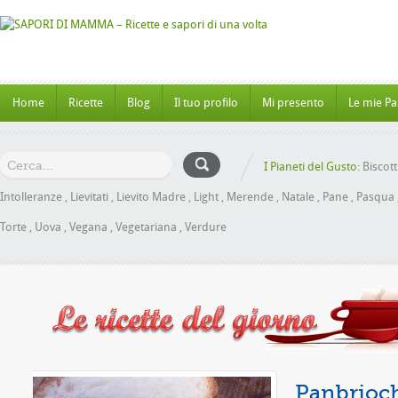
Home
Ricette
Blog
Il tuo profilo
Mi presento
Le mie Pa
I Pianeti del Gusto:
Biscott
Intolleranze
,
Lievitati
,
Lievito Madre
,
Light
,
Merende
,
Natale
,
Pane
,
Pasqua
Torte
,
Uova
,
Vegana
,
Vegetariana
,
Verdure
e senza