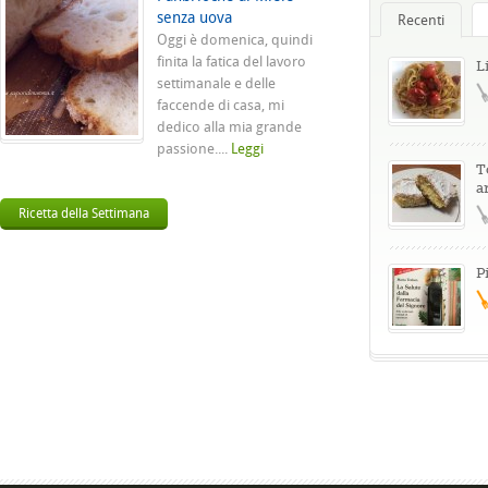
senza uova
Recenti
Oggi è domenica, quindi
finita la fatica del lavoro
L
settimanale e delle
faccende di casa, mi
dedico alla mia grande
passione....
Leggi
T
a
Ricetta della Settimana
P