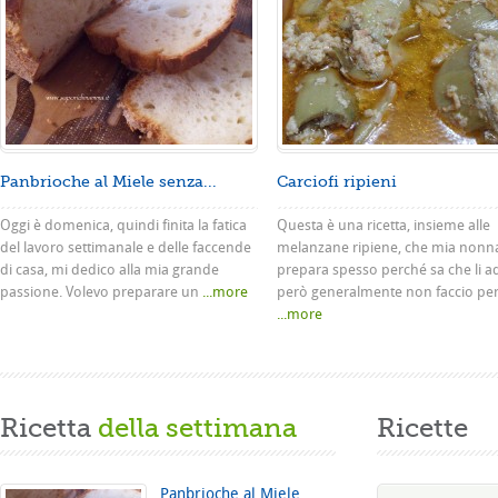
Panbrioche al Miele senza...
Carciofi ripieni
Oggi è domenica, quindi finita la fatica
Questa è una ricetta, insieme alle
del lavoro settimanale e delle faccende
melanzane ripiene, che mia nonn
di casa, mi dedico alla mia grande
prepara spesso perché sa che li a
passione. Volevo preparare un
...more
però generalmente non faccio pe
...more
Ricetta
della settimana
Ricette
Panbrioche al Miele