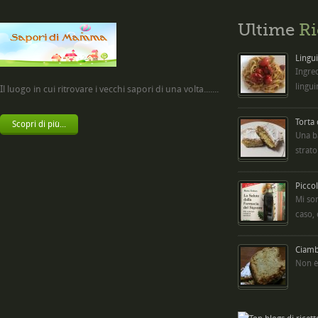
Ultime
Ri
Lingui
Ingred
lingui
Il luogo in cui ritrovare i vecchi sapori di una volta.......
Torta
Scopri di più...
Una b
strato
Picco
Mi so
caso,
Ciambe
Non è 