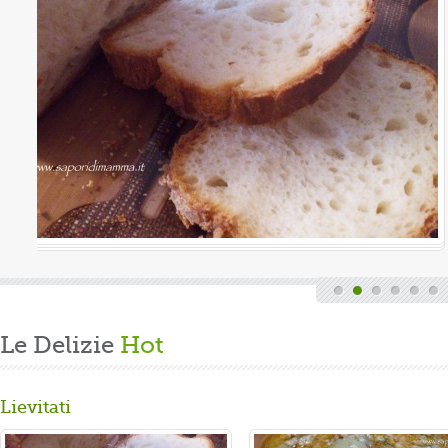
Valutazione media:
(0 / 5)
nica, quindi finita la fatica del lavoro settimanale
cende di casa, mi dedico alla mia grande passione.
arare un panbrioche salutare per la ...
Le Delizie
Hot
Lievitati