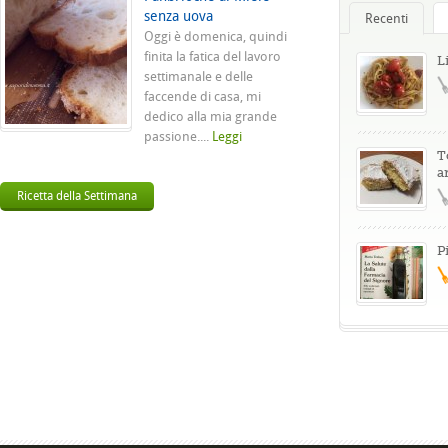
senza uova
Recenti
Oggi è domenica, quindi
finita la fatica del lavoro
L
settimanale e delle
faccende di casa, mi
dedico alla mia grande
passione....
Leggi
T
a
Ricetta della Settimana
P