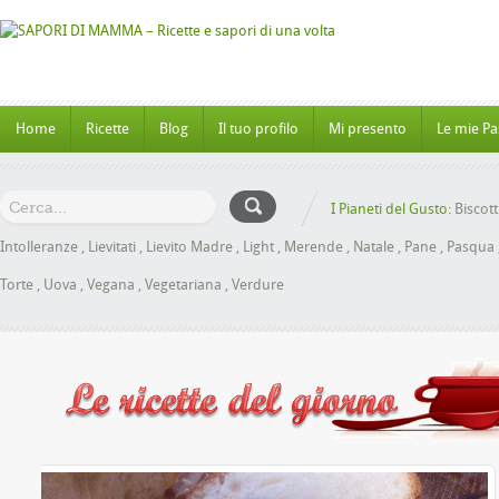
Home
Ricette
Blog
Il tuo profilo
Mi presento
Le mie Pa
I Pianeti del Gusto:
Biscott
Intolleranze
,
Lievitati
,
Lievito Madre
,
Light
,
Merende
,
Natale
,
Pane
,
Pasqua
Torte
,
Uova
,
Vegana
,
Vegetariana
,
Verdure
ioche al Miele senza