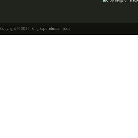
Copyright © 2012, Blog Saporidimamma.it