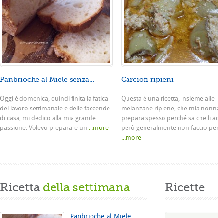
Panbrioche al Miele senza...
Carciofi ripieni
Oggi è domenica, quindi finita la fatica
Questa è una ricetta, insieme alle
del lavoro settimanale e delle faccende
melanzane ripiene, che mia nonn
di casa, mi dedico alla mia grande
prepara spesso perché sa che li a
passione. Volevo preparare un
...more
però generalmente non faccio pe
...more
Ricetta
della settimana
Ricette
Panbrioche al Miele