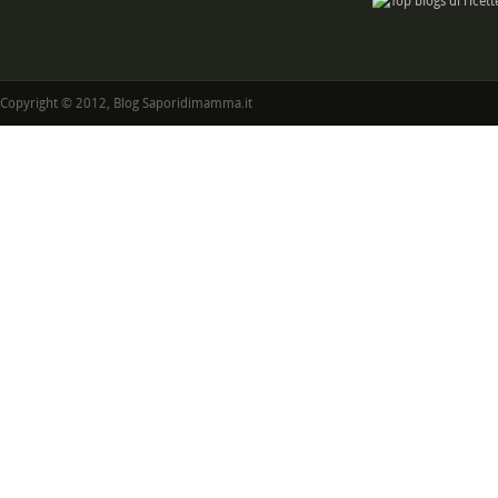
Copyright © 2012, Blog Saporidimamma.it