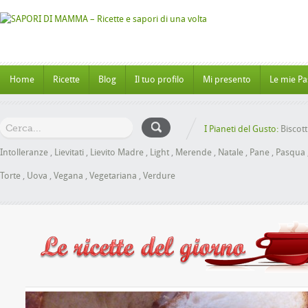
Home
Ricette
Blog
Il tuo profilo
Mi presento
Le mie Pa
I Pianeti del Gusto:
Biscott
Intolleranze
,
Lievitati
,
Lievito Madre
,
Light
,
Merende
,
Natale
,
Pane
,
Pasqua
Torte
,
Uova
,
Vegana
,
Vegetariana
,
Verdure
nbrioche al Miele senza