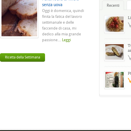
senza uova
Recenti
Oggi è domenica, quindi
finita la fatica del lavoro
L
settimanale e delle
faccende di casa, mi
dedico alla mia grande
passione....
Leggi
T
a
Ricetta della Settimana
P