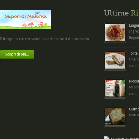
Ultime
Ri
Lingui
Ingred
lingui
Il luogo in cui ritrovare i vecchi sapori di una volta.......
Torta
Scopri di più...
Una b
strato
Picco
Mi so
caso,
Ciambe
Non è 