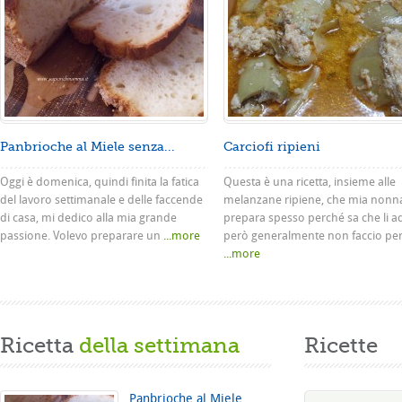
Panbrioche al Miele senza...
Carciofi ripieni
Oggi è domenica, quindi finita la fatica
Questa è una ricetta, insieme alle
del lavoro settimanale e delle faccende
melanzane ripiene, che mia nonn
di casa, mi dedico alla mia grande
prepara spesso perché sa che li a
passione. Volevo preparare un
...more
però generalmente non faccio pe
...more
Ricetta
della settimana
Ricette
Panbrioche al Miele