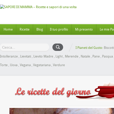
Home
Ricette
Blog
Il tuo profilo
Mi presento
Le mie Pa
I Pianeti del Gusto:
Biscott
Intolleranze
,
Lievitati
,
Lievito Madre
,
Light
,
Merende
,
Natale
,
Pane
,
Pasqua
Torte
,
Uova
,
Vegana
,
Vegetariana
,
Verdure
oche al Miele senza