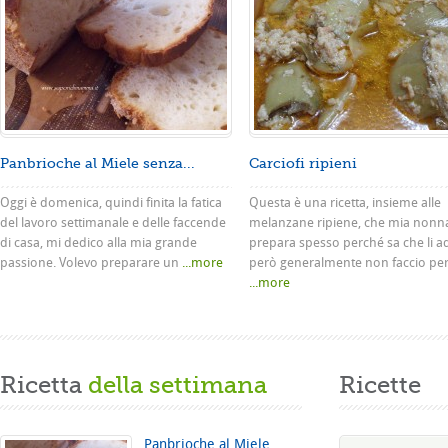
Panbrioche al Miele senza...
Carciofi ripieni
Oggi è domenica, quindi finita la fatica
Questa è una ricetta, insieme alle
del lavoro settimanale e delle faccende
melanzane ripiene, che mia nonn
di casa, mi dedico alla mia grande
prepara spesso perché sa che li a
passione. Volevo preparare un
...more
però generalmente non faccio pe
...more
Ricetta
della settimana
Ricette
Panbrioche al Miele