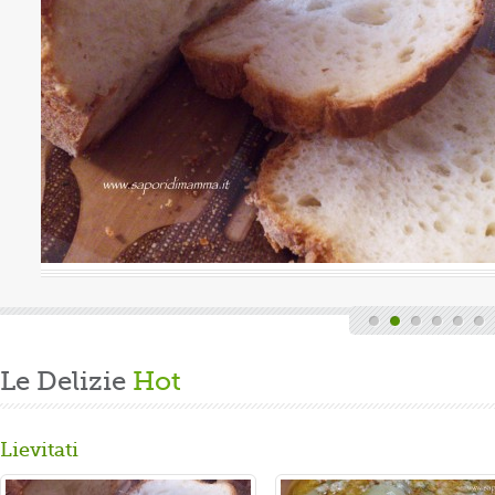
Valutazione media:
(0 / 5)
a, quindi finita la fatica del lavoro settimanale
de di casa, mi dedico alla mia grande passione.
re un panbrioche salutare per la ...
Le Delizie
Hot
Lievitati