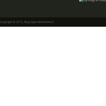
Copyright © 2012, Blog Saporidimamma.it