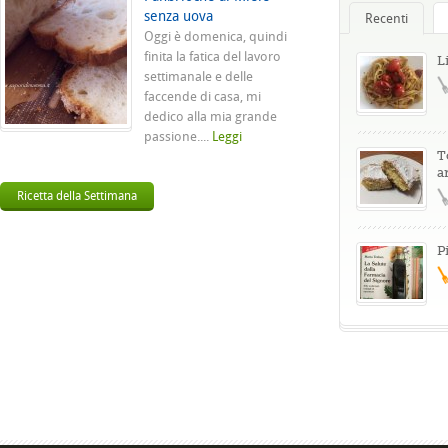
senza uova
Recenti
Oggi è domenica, quindi
finita la fatica del lavoro
L
settimanale e delle
faccende di casa, mi
dedico alla mia grande
passione....
Leggi
T
a
Ricetta della Settimana
P