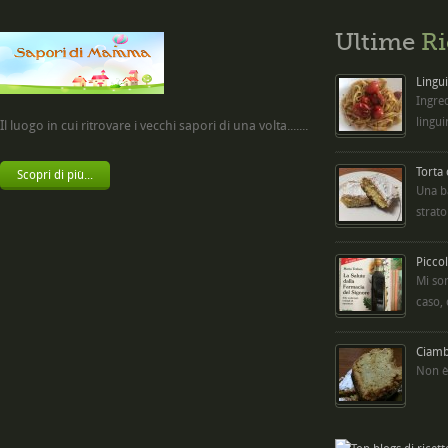
Ultime
Ri
Lingui
Ingred
lingui
Il luogo in cui ritrovare i vecchi sapori di una volta.......
Torta
Scopri di più...
Una b
strato
Picco
Mi so
caso,
Ciambe
Non è 