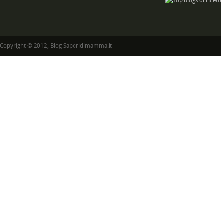
Copyright © 2012, Blog Saporidimamma.it