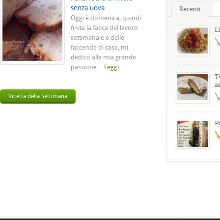
senza uova
Recenti
Oggi è domenica, quindi
finita la fatica del lavoro
L
settimanale e delle
faccende di casa, mi
dedico alla mia grande
passione....
Leggi
T
a
Ricetta della Settimana
P