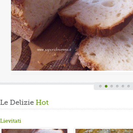
uova
Valutazione media:
(0 / 5)
Oggi è domenica, quindi finita la fatica del lavoro settimanale
e delle faccende di casa, mi dedico alla mia grande passione.
Volevo preparare un panbrioche salutare per la ...
Gusta...
Le Delizie
Hot
Lievitati