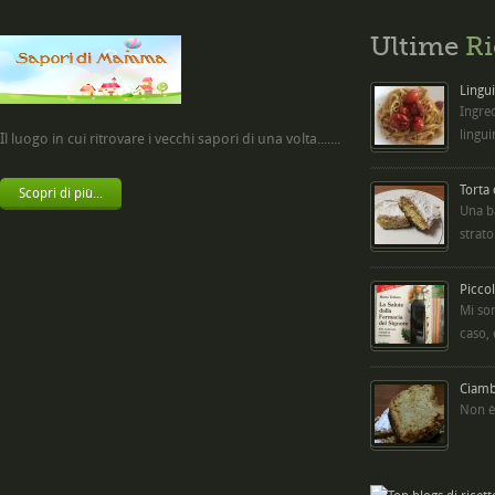
Ultime
Ri
Lingui
Ingred
lingui
Il luogo in cui ritrovare i vecchi sapori di una volta.......
Torta
Scopri di più...
Una b
strato
Picco
Mi so
caso,
Ciambe
Non è 