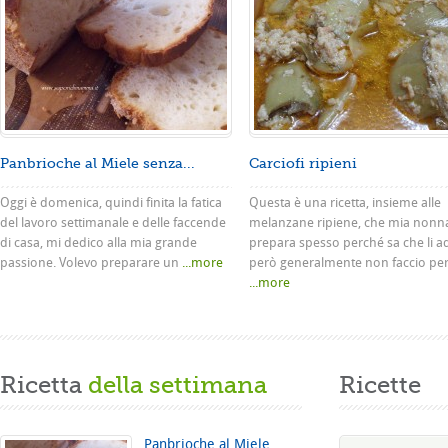
Panbrioche al Miele senza...
Carciofi ripieni
Oggi è domenica, quindi finita la fatica
Questa è una ricetta, insieme alle
del lavoro settimanale e delle faccende
melanzane ripiene, che mia nonn
di casa, mi dedico alla mia grande
prepara spesso perché sa che li a
passione. Volevo preparare un
...more
però generalmente non faccio pe
...more
Ricetta
della settimana
Ricette
Panbrioche al Miele