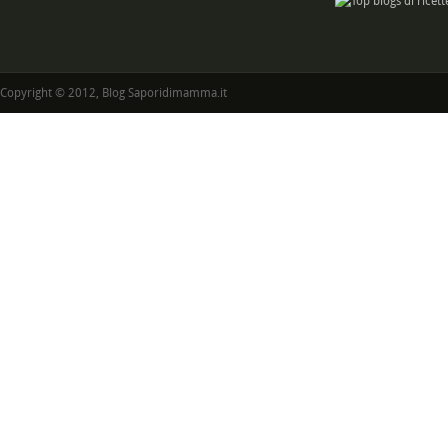
Copyright © 2012, Blog Saporidimamma.it