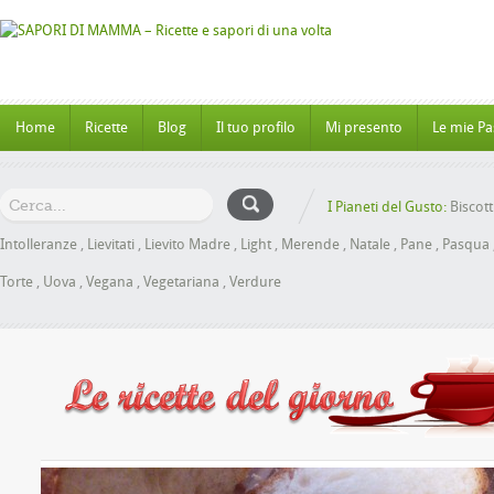
Home
Ricette
Blog
Il tuo profilo
Mi presento
Le mie Pa
I Pianeti del Gusto:
Biscott
Intolleranze
,
Lievitati
,
Lievito Madre
,
Light
,
Merende
,
Natale
,
Pane
,
Pasqua
Torte
,
Uova
,
Vegana
,
Vegetariana
,
Verdure
nbrioche al Miele senza