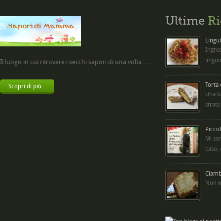
Ultime
Ri
Lingui
Ingred
lingui
Il luogo in cui ritrovare i vecchi sapori di una volta.......
Torta
Scopri di più...
Una b
strato
Picco
Mi so
caso,
Ciambe
Non è 