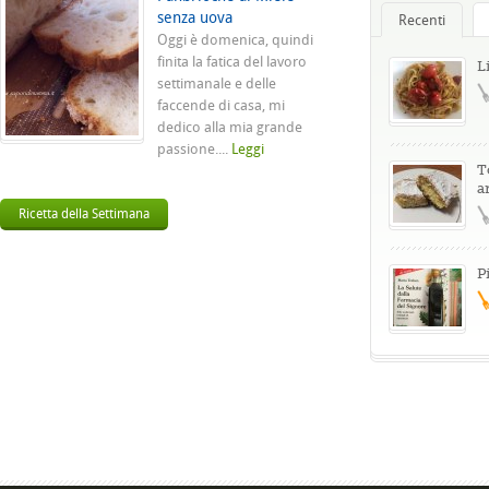
senza uova
Recenti
Oggi è domenica, quindi
finita la fatica del lavoro
L
settimanale e delle
faccende di casa, mi
dedico alla mia grande
passione....
Leggi
T
a
Ricetta della Settimana
P