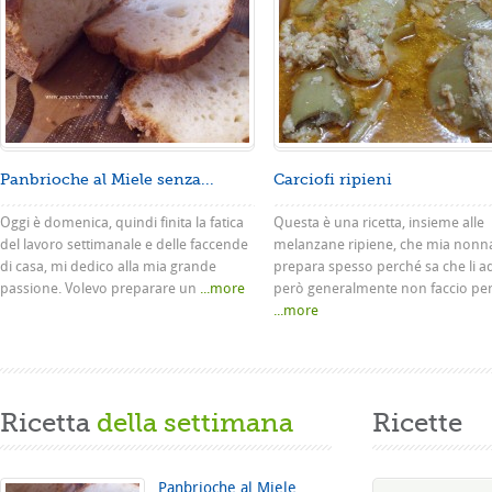
Panbrioche al Miele senza...
Carciofi ripieni
Oggi è domenica, quindi finita la fatica
Questa è una ricetta, insieme alle
del lavoro settimanale e delle faccende
melanzane ripiene, che mia nonn
di casa, mi dedico alla mia grande
prepara spesso perché sa che li a
passione. Volevo preparare un
...more
però generalmente non faccio pe
...more
Ricetta
della settimana
Ricette
Panbrioche al Miele