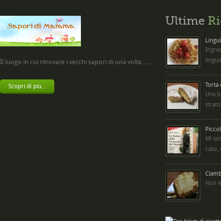
Ultime
Ri
Lingui
Ingred
lingui
Il luogo in cui ritrovare i vecchi sapori di una volta.......
Torta
Scopri di più...
Una b
strato
Picco
Mi so
caso,
Ciambe
Non è 