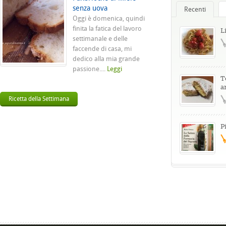
senza uova
Recenti
Oggi è domenica, quindi
finita la fatica del lavoro
L
settimanale e delle
faccende di casa, mi
dedico alla mia grande
passione....
Leggi
T
a
Ricetta della Settimana
P