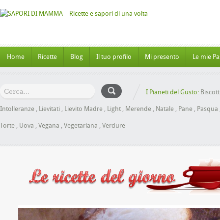
Home
Ricette
Blog
Il tuo profilo
Mi presento
Le mie Pa
I Pianeti del Gusto:
Biscott
Intolleranze
,
Lievitati
,
Lievito Madre
,
Light
,
Merende
,
Natale
,
Pane
,
Pasqua
Torte
,
Uova
,
Vegana
,
Vegetariana
,
Verdure
al Miele senza