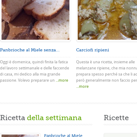
Panbrioche al Miele senza...
Carciofi ripieni
Oggi è domenica, quindi finita la fatica
Questa è una ricetta, insieme alle
del lavoro settimanale e delle faccende
melanzane ripiene, che mia nonn
di casa, mi dedico alla mia grande
prepara spesso perché sa che li a
passione. Volevo preparare un
...more
però generalmente non faccio pe
...more
Ricetta
della settimana
Ricette
Panbrioche al Miele