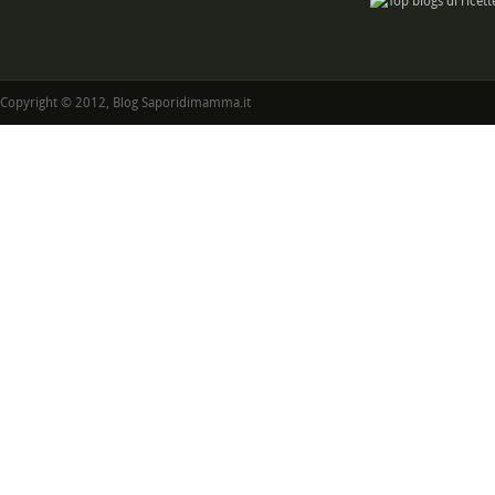
Copyright © 2012, Blog Saporidimamma.it