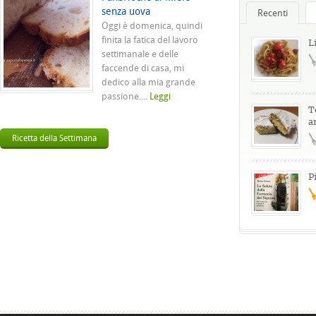
senza uova
Recenti
Oggi è domenica, quindi
finita la fatica del lavoro
L
settimanale e delle
faccende di casa, mi
dedico alla mia grande
passione....
Leggi
T
a
Ricetta della Settimana
P