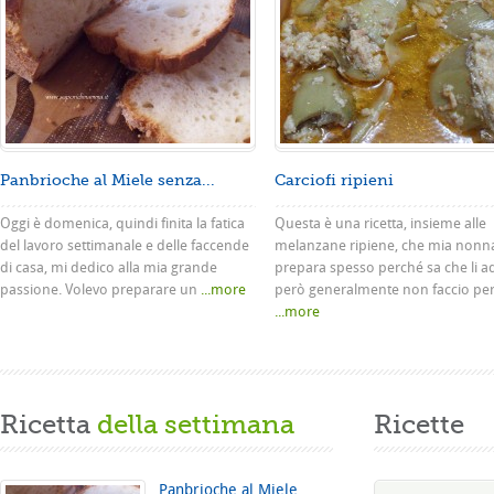
Panbrioche al Miele senza...
Carciofi ripieni
Oggi è domenica, quindi finita la fatica
Questa è una ricetta, insieme alle
del lavoro settimanale e delle faccende
melanzane ripiene, che mia nonn
di casa, mi dedico alla mia grande
prepara spesso perché sa che li a
passione. Volevo preparare un
...more
però generalmente non faccio pe
...more
Ricetta
della settimana
Ricette
Panbrioche al Miele