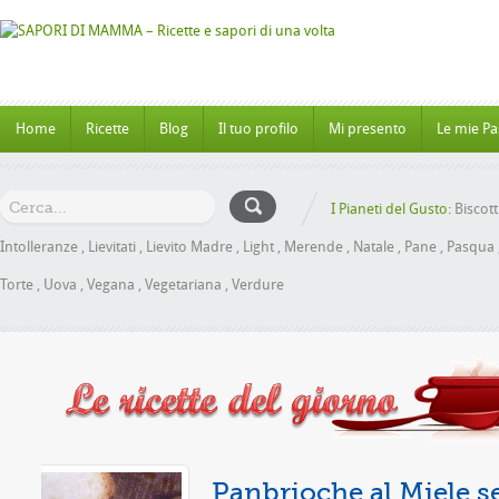
Home
Ricette
Blog
Il tuo profilo
Mi presento
Le mie Pa
I Pianeti del Gusto:
Biscott
Intolleranze
,
Lievitati
,
Lievito Madre
,
Light
,
Merende
,
Natale
,
Pane
,
Pasqua
Torte
,
Uova
,
Vegana
,
Vegetariana
,
Verdure
za