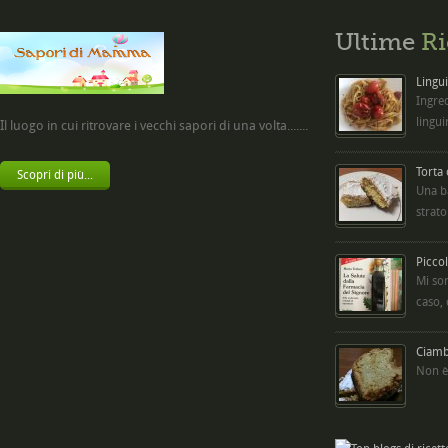
Ultime
Ri
Lingui
Ingred
lingui
Il luogo in cui ritrovare i vecchi sapori di una volta.......
Torta
Scopri di più...
Una b
strato
Picco
Mi so
caso,
Ciambe
Non è 