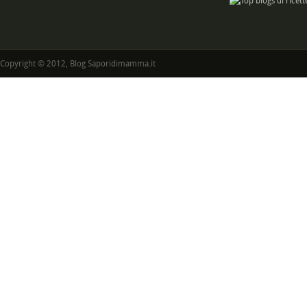
Copyright © 2012, Blog Saporidimamma.it