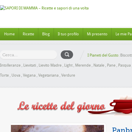
Home
Ricette
Blog
Il tuo profilo
Mi presento
Le mie Pa
I Pianeti del Gusto:
Biscott
Intolleranze
,
Lievitati
,
Lievito Madre
,
Light
,
Merende
,
Natale
,
Pane
,
Pasqua
Torte
,
Uova
,
Vegana
,
Vegetariana
,
Verdure
ele senza