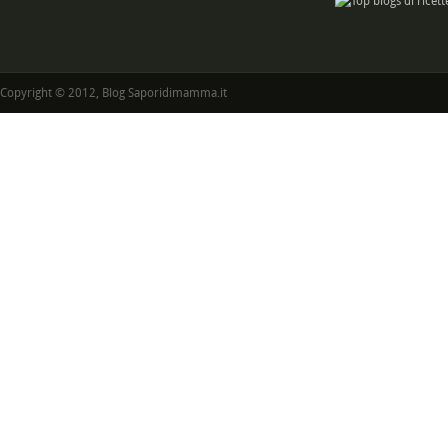
Copyright © 2012, Blog Saporidimamma.it