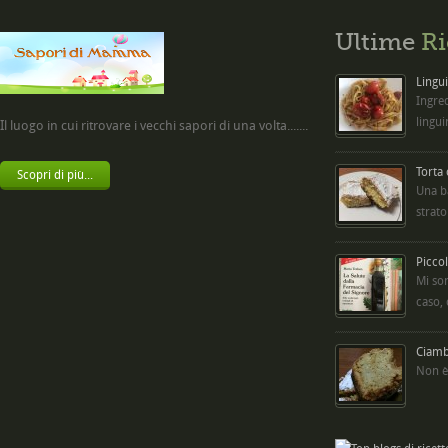
Ultime
Ri
Lingui
Ingred
lingui
Il luogo in cui ritrovare i vecchi sapori di una volta.......
Torta
Scopri di più...
Una b
strato
Picco
Mi so
caso,
Ciambe
Non è 