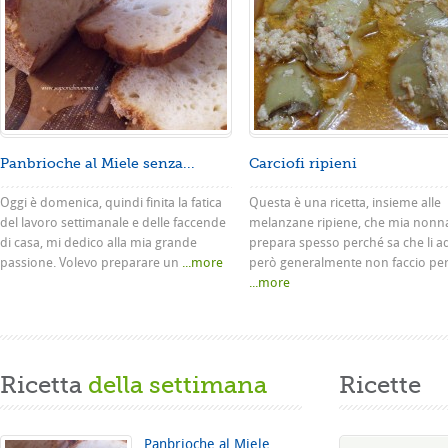
Panbrioche al Miele senza...
Carciofi ripieni
Oggi è domenica, quindi finita la fatica
Questa è una ricetta, insieme alle
del lavoro settimanale e delle faccende
melanzane ripiene, che mia nonn
di casa, mi dedico alla mia grande
prepara spesso perché sa che li a
passione. Volevo preparare un
...more
però generalmente non faccio pe
...more
Ricetta
della settimana
Ricette
Panbrioche al Miele