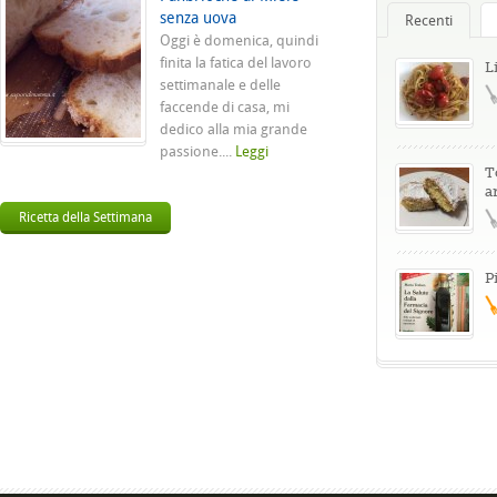
senza uova
Recenti
Oggi è domenica, quindi
finita la fatica del lavoro
L
settimanale e delle
faccende di casa, mi
dedico alla mia grande
passione....
Leggi
T
a
Ricetta della Settimana
P