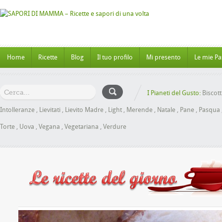
Home
Ricette
Blog
Il tuo profilo
Mi presento
Le mie Pa
I Pianeti del Gusto:
Biscott
Intolleranze
,
Lievitati
,
Lievito Madre
,
Light
,
Merende
,
Natale
,
Pane
,
Pasqua
Torte
,
Uova
,
Vegana
,
Vegetariana
,
Verdure
Panbrioche al Miele senza