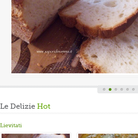
uova
Valutazione media:
(0 / 5)
Oggi è domenica, quindi finita la fatica del lavoro settimanale
e delle faccende di casa, mi dedico alla mia grande passione.
Volevo preparare un panbrioche salutare per la ...
Gusta...
Le Delizie
Hot
Lievitati