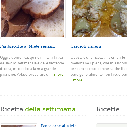
Panbrioche al Miele senza...
Carciofi ripieni
Oggi è domenica, quindi finita la fatica
Questa è una ricetta, insieme alle
del lavoro settimanale e delle faccende
melanzane ripiene, che mia nonn
di casa, mi dedico alla mia grande
prepara spesso perché sa che li a
passione. Volevo preparare un
...more
però generalmente non faccio pe
...more
Ricetta
della settimana
Ricette
Panbrioche al Miele