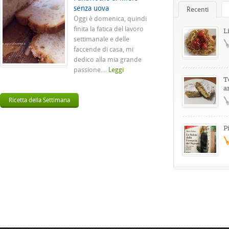
senza uova
Recenti
Oggi è domenica, quindi
finita la fatica del lavoro
L
settimanale e delle
faccende di casa, mi
dedico alla mia grande
passione....
Leggi
T
a
Ricetta della Settimana
P