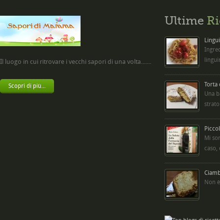
Ultime
Ri
Lingui
Ingred
lingui
Il luogo in cui ritrovare i vecchi sapori di una volta.......
Torta
Scopri di più...
Una b
strato
Picco
Mi so
caso,
Ciambe
Non è 