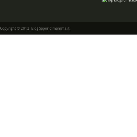
Copyright © 2012, Blog Saporidimamma.it