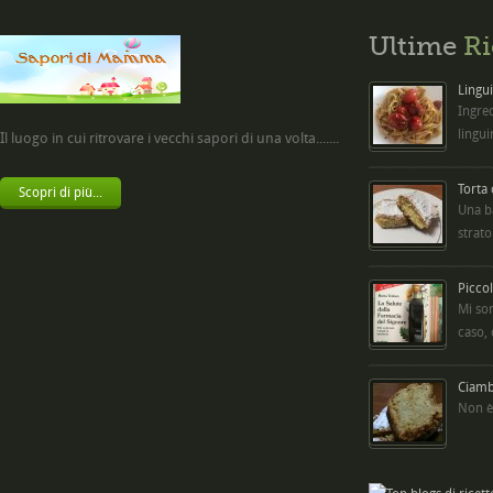
Ultime
Ri
Lingui
Ingred
lingui
Il luogo in cui ritrovare i vecchi sapori di una volta.......
Torta
Scopri di più...
Una b
strato
Picco
Mi so
caso,
Ciambe
Non è 