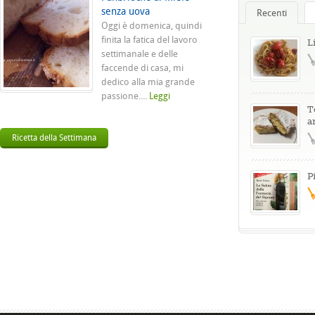
senza uova
Recenti
Oggi è domenica, quindi
finita la fatica del lavoro
L
settimanale e delle
faccende di casa, mi
dedico alla mia grande
passione....
Leggi
T
a
Ricetta della Settimana
P