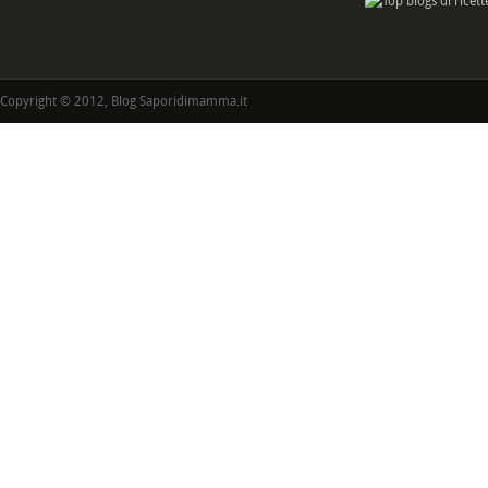
Copyright © 2012, Blog Saporidimamma.it