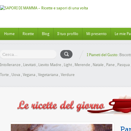
Home
Ricette
Blog
Il tuo profilo
Mi presento
Le mie Pa
I Pianeti del Gusto:
Biscott
Intolleranze
,
Lievitati
,
Lievito Madre
,
Light
,
Merende
,
Natale
,
Pane
,
Pasqua
Torte
,
Uova
,
Vegana
,
Vegetariana
,
Verdure
Miele senza