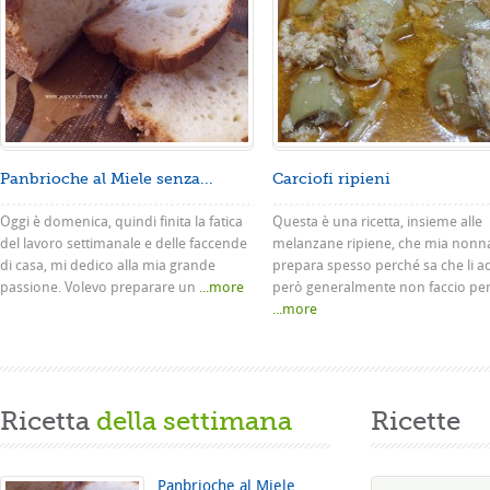
Panbrioche al Miele senza...
Carciofi ripieni
Oggi è domenica, quindi finita la fatica
Questa è una ricetta, insieme alle
del lavoro settimanale e delle faccende
melanzane ripiene, che mia nonn
di casa, mi dedico alla mia grande
prepara spesso perché sa che li a
passione. Volevo preparare un
...more
però generalmente non faccio pe
...more
Ricetta
della settimana
Ricette
Panbrioche al Miele