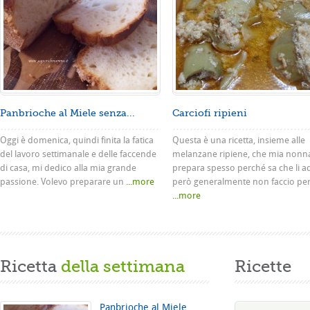
Panbrioche al Miele senza...
Carciofi ripieni
Oggi è domenica, quindi finita la fatica
Questa è una ricetta, insieme alle
del lavoro settimanale e delle faccende
melanzane ripiene, che mia nonn
di casa, mi dedico alla mia grande
prepara spesso perché sa che li a
passione. Volevo preparare un
...more
però generalmente non faccio pe
...more
Ricetta
della settimana
Ricette
Panbrioche al Miele