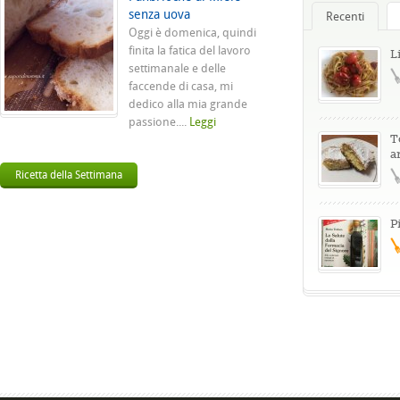
senza uova
Recenti
Oggi è domenica, quindi
finita la fatica del lavoro
L
settimanale e delle
faccende di casa, mi
dedico alla mia grande
passione....
Leggi
T
a
Ricetta della Settimana
P