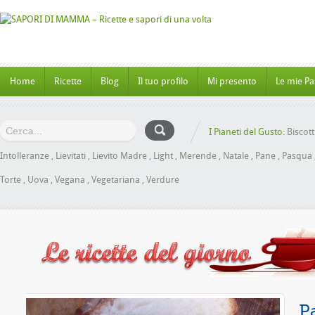
Home
Ricette
Blog
Il tuo profilo
Mi presento
Le mie Pa
I Pianeti del Gusto:
Biscott
Intolleranze
,
Lievitati
,
Lievito Madre
,
Light
,
Merende
,
Natale
,
Pane
,
Pasqua
Torte
,
Uova
,
Vegana
,
Vegetariana
,
Verdure
Miele senza