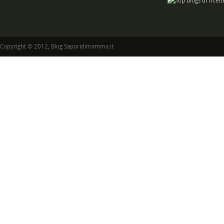
Copyright © 2012, Blog Saporidimamma.it