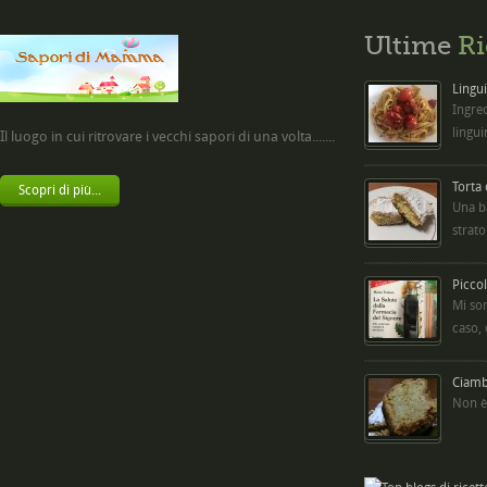
Ultime
Ri
Lingui
Ingred
lingui
Il luogo in cui ritrovare i vecchi sapori di una volta.......
Torta
Scopri di più...
Una b
strato
Picco
Mi so
caso,
Ciambe
Non è 