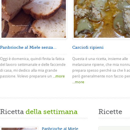
Panbrioche al Miele senza...
Carciofi ripieni
Oggi è domenica, quindi finita la fatica
Questa è una ricetta, insieme alle
del lavoro settimanale e delle faccende
melanzane ripiene, che mia nonn
di casa, mi dedico alla mia grande
prepara spesso perché sa che li a
passione. Volevo preparare un
...more
però generalmente non faccio pe
...more
Ricetta
della settimana
Ricette
Panbrioche al Miele