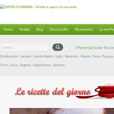
Home
Ricette
Blog
Il tuo profilo
Mi presento
Le mie Pa
I Pianeti del Gusto:
Biscott
Intolleranze
,
Lievitati
,
Lievito Madre
,
Light
,
Merende
,
Natale
,
Pane
,
Pasqua
Torte
,
Uova
,
Vegana
,
Vegetariana
,
Verdure
he al Miele senza