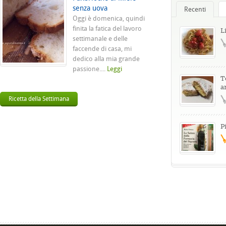
senza uova
Recenti
Oggi è domenica, quindi
finita la fatica del lavoro
L
settimanale e delle
faccende di casa, mi
dedico alla mia grande
passione....
Leggi
T
a
Ricetta della Settimana
P