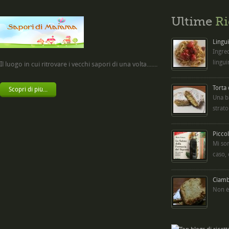
Ultime
Ri
Lingui
Ingred
lingui
Il luogo in cui ritrovare i vecchi sapori di una volta.......
Torta
Scopri di più...
Una b
strato
Picco
Mi so
caso,
Ciambe
Non è 