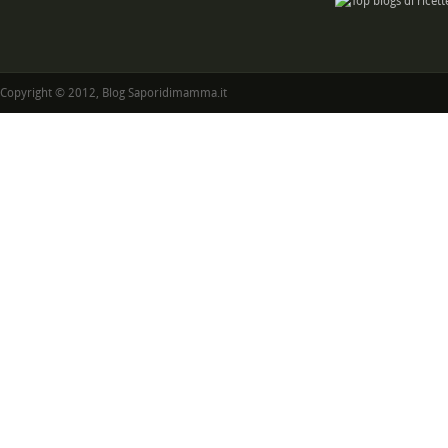
Copyright © 2012, Blog Saporidimamma.it