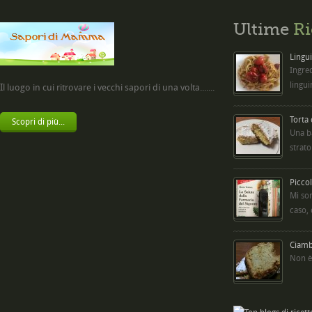
Ultime
Ri
Lingui
Ingred
lingui
Il luogo in cui ritrovare i vecchi sapori di una volta.......
Torta
Scopri di più...
Una b
strato
Picco
Mi so
caso,
Ciambe
Non è 