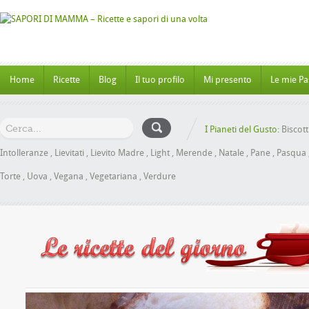
Home
Ricette
Blog
Il tuo profilo
Mi presento
Le mie Pa
I Pianeti del Gusto:
Biscott
Intolleranze
,
Lievitati
,
Lievito Madre
,
Light
,
Merende
,
Natale
,
Pane
,
Pasqua
Torte
,
Uova
,
Vegana
,
Vegetariana
,
Verdure
 al Miele senza