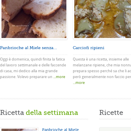
Panbrioche al Miele senza...
Carciofi ripieni
Oggi è domenica, quindi finita la fatica
Questa è una ricetta, insieme alle
del lavoro settimanale e delle faccende
melanzane ripiene, che mia nonn
di casa, mi dedico alla mia grande
prepara spesso perché sa che li a
passione. Volevo preparare un
...more
però generalmente non faccio pe
...more
Ricetta
della settimana
Ricette
Panbrioche al Miele