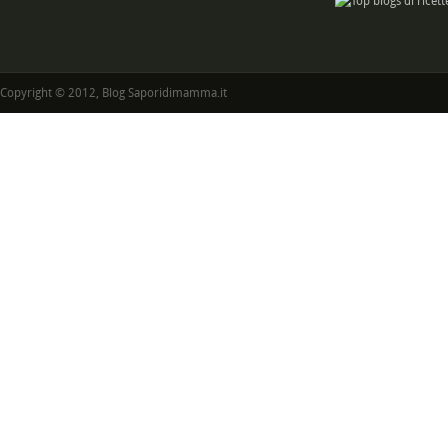
Copyright © 2012, Blog Saporidimamma.it