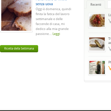
senza uova
Recenti
Oggi è domenica, quindi
finita la fatica del lavoro
L
settimanale e delle
faccende di casa, mi
dedico alla mia grande
passione....
Leggi
T
a
Ricetta della Settimana
P