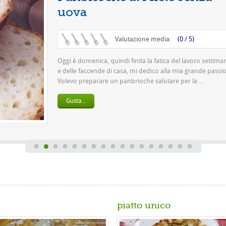
Questa è una pizza 
pasta 500 g di farina
birra o 150 gr. di ...
Gusta...
piatto unico