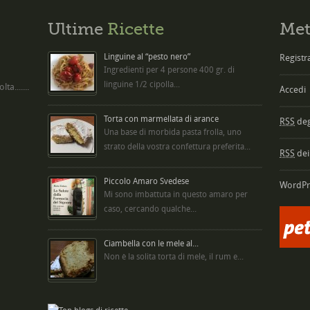
Ultime
Ricette
Met
Linguine al “pesto nero”
Registra
Ingredienti per 4 persone 400 gr. di
linguine 1/2 cipolla...
ta.......
Accedi
Torta con marmellata di arance
RSS
degl
Una base di morbida pasta frolla, uno
strato della vostra confettura preferita...
RSS
dei
Piccolo Amaro Svedese
WordPr
Mi sono imbattuta in questo amaro per
caso, cercando qualche...
Ciambella con le mele al...
Non è la solita torta di mele, il rum e...