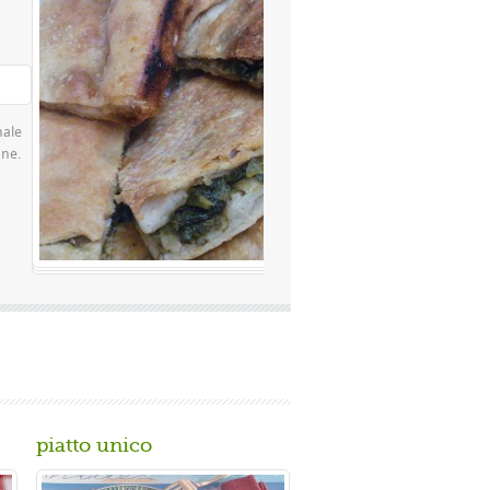
Valutazione media:
(0 / 5)
famosissima a Napoli Ingredienti Per la
 rimacinata a pietra 0 10 g di lievito di
piatto unico