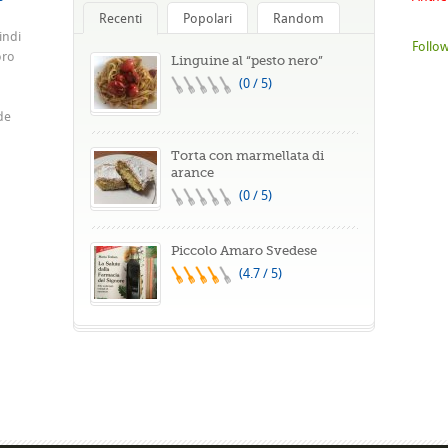
Recenti
Popolari
Random
indi
Follow
oro
Linguine al “pesto nero”
(0 / 5)
de
Torta con marmellata di
arance
(0 / 5)
Piccolo Amaro Svedese
(4.7 / 5)