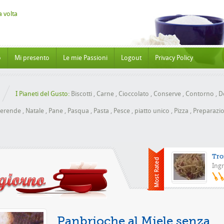
o
Mi presento
Le mie Passioni
Logout
Privacy Policy
I Pianeti del Gusto:
Biscotti
,
Carne
,
Cioccolato
,
Conserve
,
Contorno
,
Do
erende
,
Natale
,
Pane
,
Pasqua
,
Pasta
,
Pesce
,
piatto unico
,
Pizza
,
Preparazio
Tro
Ingr
Pizza con 