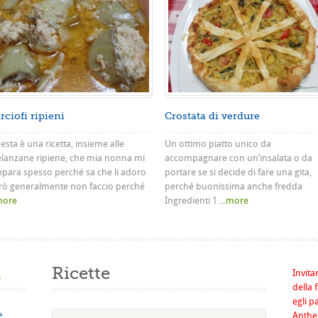
rciofi ripieni
Crostata di verdure
sta è una ricetta, insieme alle
Un ottimo piatto unico da
lanzane ripiene, che mia nonna mi
accompagnare con un’insalata o da
epara spesso perché sa che li adoro
portare se si decide di fare una gita,
rò generalmente non faccio perché
perché buonissima anche fredda
.more
Ingredienti 1
...more
a
Ricette
Invita
della 
egli p
e
Anthel