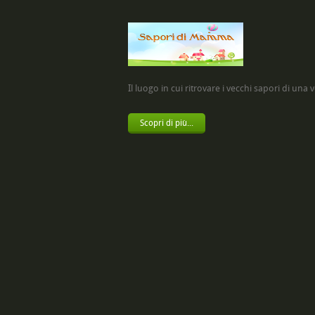
Il luogo in cui ritrovare i vecchi sapori di una vol
Scopri di più...