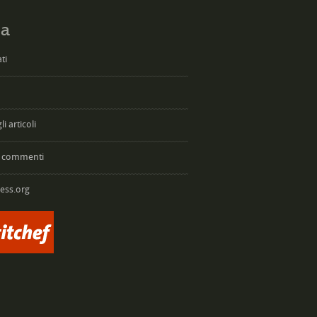
a
ti
i articoli
 commenti
ess.org