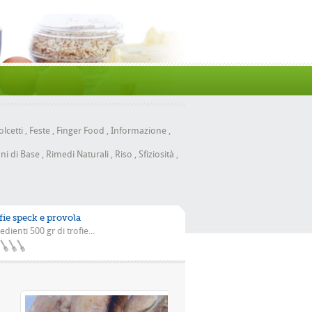
lcetti
,
Feste
,
Finger Food
,
Informazione
,
ni di Base
,
Rimedi Naturali
,
Riso
,
Sfiziosità
,
fie speck e provola
edienti 500 gr di trofie...
la scarola