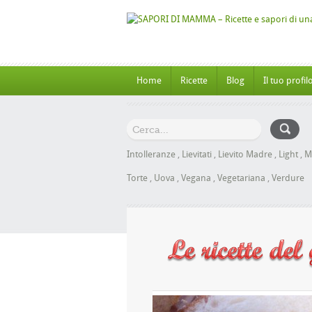
Home
Ricette
Blog
Il tuo profil
Intolleranze
,
Lievitati
,
Lievito Madre
,
Light
,
M
Torte
,
Uova
,
Vegana
,
Vegetariana
,
Verdure
 al Miele senza