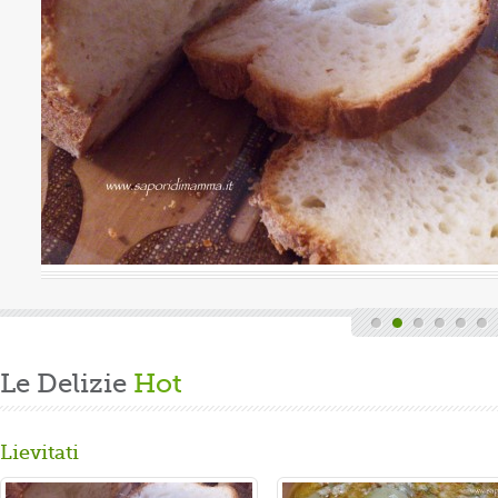
Valutazione media:
(0 / 5)
nica, quindi finita la fatica del lavoro settimanale
cende di casa, mi dedico alla mia grande passione.
arare un panbrioche salutare per la ...
Le Delizie
Hot
Lievitati