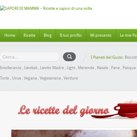
Home
Ricette
Blog
Il tuo profilo
Mi presento
Le mie Pa
I Pianeti del Gusto:
Biscott
Intolleranze
,
Lievitati
,
Lievito Madre
,
Light
,
Merende
,
Natale
,
Pane
,
Pasqua
Torte
,
Uova
,
Vegana
,
Vegetariana
,
Verdure
ioche al Miele senza