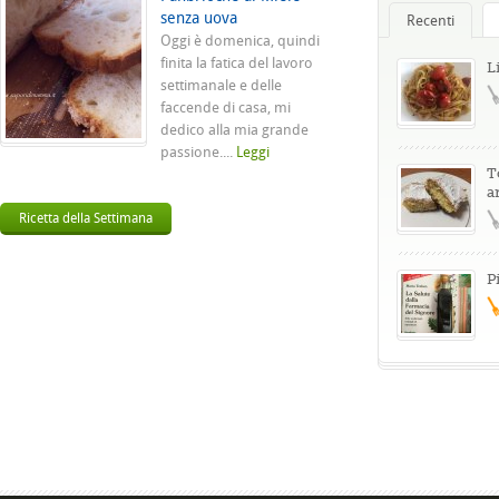
senza uova
Recenti
Oggi è domenica, quindi
finita la fatica del lavoro
L
settimanale e delle
faccende di casa, mi
dedico alla mia grande
passione....
Leggi
T
a
Ricetta della Settimana
P