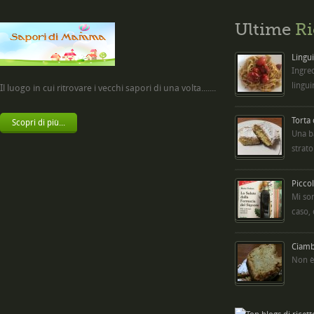
Ultime
Ri
Lingui
Ingred
lingui
Il luogo in cui ritrovare i vecchi sapori di una volta.......
Torta
Scopri di più...
Una b
strato
Picco
Mi so
caso,
Ciambe
Non è 