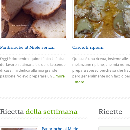
Panbrioche al Miele senza...
Carciofi ripieni
Oggi è domenica, quindi finita la fatica
Questa è una ricetta, insieme alle
del lavoro settimanale e delle faccende
melanzane ripiene, che mia nonn
di casa, mi dedico alla mia grande
prepara spesso perché sa che li a
passione. Volevo preparare un
...more
però generalmente non faccio pe
...more
Ricetta
della settimana
Ricette
Panbrioche al Miele