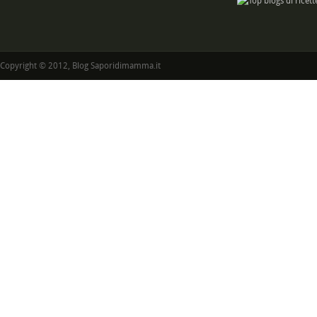
Copyright © 2012, Blog Saporidimamma.it